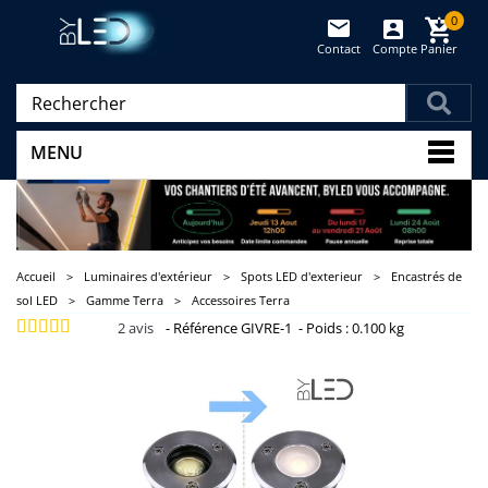
0
Contact
Compte
Panier
(vide)
MENU
Accueil
>
Luminaires d'extérieur
>
Spots LED d'exterieur
>
Encastrés de
sol LED
>
Gamme Terra
>
Accessoires Terra
2
avis
-
Référence
GIVRE-1
-
Poids :
0.100 kg