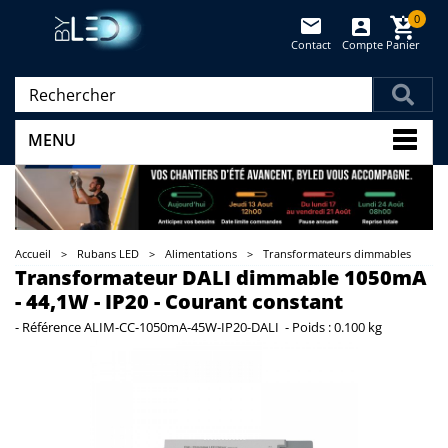
0
Contact
Compte
Panier
(vide)
MENU
Accueil
>
Rubans LED
>
Alimentations
>
Transformateurs dimmables
Transformateur DALI dimmable 1050mA
- 44,1W - IP20 - Courant constant
-
Référence
ALIM-CC-1050mA-45W-IP20-DALI
-
Poids :
0.100 kg