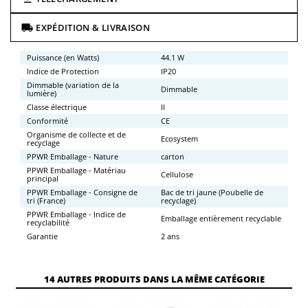
EXPÉDITION & LIVRAISON
Puissance (en Watts)
44.1 W
Indice de Protection
IP20
Dimmable (variation de la
Dimmable
lumière)
Classe électrique
II
Conformité
CE
Organisme de collecte et de
Ecosystem
recyclage
PPWR Emballage - Nature
carton
PPWR Emballage - Matériau
Cellulose
principal
PPWR Emballage - Consigne de
Bac de tri jaune (Poubelle de
tri (France)
recyclage)
PPWR Emballage - Indice de
Emballage entièrement recyclable
recyclabilité
Garantie
2 ans
14 AUTRES PRODUITS DANS LA MÊME CATÉGORIE