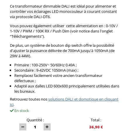
Ce transformateur dimmable DALI est idéal pour alimenter et
contrôler vos éclairages LED monocouleur à courant constant
via protocole DALI-DT6.
Vous pouvez également utiliser cette alimentation en : 0-10V /
1-10V / PWM / 100K RX / Push Dim (voir notice dans l'onglet
"Téléchargements").
De plus, un système de bouton dip switch offre la possibilité
d'ajuster la puissance délivrée de 700mA jusqu'à 1050mA (de
29W à 44W).
Primaire : 100-250V~ 50/60Hz 0.49A ;
Secondaire : 9-42VDC 1050mA (max) ;
Remplacez facilement votre ancien transformateur
défectueux ;
Adapté aux dalles LED 600x600 principalement utilisées dans
les bureaux.
Retrouvez toutes nos
solutions DALI et domotique en cliquant
ici
.
En stock
Quantité :
Total :
36,90 €