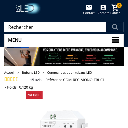
0
Contact
Compte
Panier
(vide)
MENU
Accueil
>
Rubans LED
>
Commandes pour rubans LED
15
avis
-
Référence
COM-REC-MONO-TRI-C1
-
Poids :
0.120 kg
PROMO!