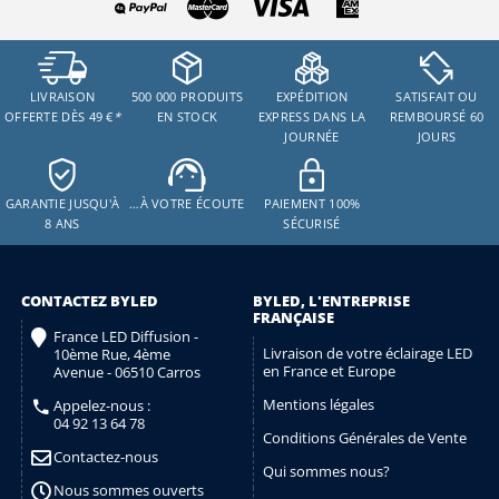
LIVRAISON
500 000 PRODUITS
EXPÉDITION
SATISFAIT OU
OFFERTE DÈS 49 €
*
EN STOCK
EXPRESS DANS LA
REMBOURSÉ 60
JOURNÉE
JOURS
GARANTIE JUSQU'À
…À VOTRE ÉCOUTE
PAIEMENT 100%
8 ANS
SÉCURISÉ
CONTACTEZ BYLED
BYLED, L'ENTREPRISE
FRANÇAISE
France LED Diffusion -
Livraison de votre éclairage LED
10ème Rue, 4ème
en France et Europe
Avenue - 06510 Carros
Mentions légales
Appelez-nous :
04 92 13 64 78
Conditions Générales de Vente
Contactez-nous
Qui sommes nous?
Nous sommes ouverts