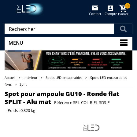
0
Contact
Compte
Panier
(vide)
MENU
Accueil
>
Intérieur
>
Spots LED encastrables
>
Spots LED encastrables
fixes
>
Split
Spot pour ampoule GU10 - Ronde flat
SPLIT - Alu mat
-
Référence
SPL-COL-R-FL-SDS-P
-
Poids :
0.320 kg