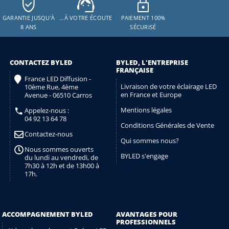
GARANTIE JUSQU'À
…À VOTRE ÉCOUTE
PAIEMENT 100%
8 ANS
SÉCURISÉ
CONTACTEZ BYLED
BYLED, L'ENTREPRISE
FRANÇAISE
France LED Diffusion -
Livraison de votre éclairage LED
10ème Rue, 4ème
en France et Europe
Avenue - 06510 Carros
Mentions légales
Appelez-nous :
04 92 13 64 78
Conditions Générales de Vente
Contactez-nous
Qui sommes nous?
Nous sommes ouverts
BYLED s'engage
du lundi au vendredi, de
7h30 à 12h et de 13h00 à
17h.
ACCOMPAGNEMENT BYLED
AVANTAGES POUR
PROFESSIONNELS