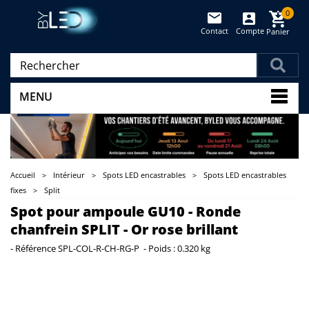
0
Contact
Compte
Panier
(vide)
MENU
Accueil
>
Intérieur
>
Spots LED encastrables
>
Spots LED encastrables
fixes
>
Split
Spot pour ampoule GU10 - Ronde
chanfrein SPLIT - Or rose brillant
-
Référence
SPL-COL-R-CH-RG-P
-
Poids :
0.320 kg