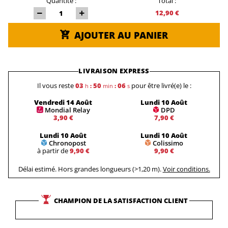
Quantité :
Total :
12,90 €
AJOUTER AU PANIER
LIVRAISON EXPRESS
Il vous reste
03
50
05
pour être livré(e) le :
h
:
min
:
s
Vendredi 14 Août
Lundi 10 Août
Mondial Relay
DPD
3,90 €
7,90 €
Lundi 10 Août
Lundi 10 Août
Chronopost
Colissimo
à partir de
9,90 €
9,90 €
Délai estimé. Hors grandes longueurs (>1,20 m).
Voir conditions.
CHAMPION DE LA SATISFACTION CLIENT