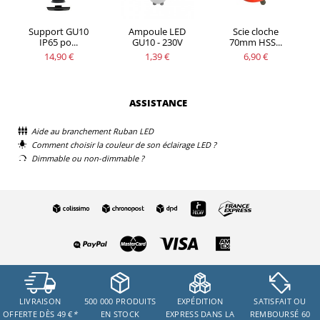
Support GU10
Ampoule LED
Scie cloche
IP65 po...
GU10 - 230V
70mm HSS...
14,90 €
1,39 €
6,90 €
ASSISTANCE
Aide au branchement Ruban LED
Comment choisir la couleur de son éclairage LED ?
Dimmable ou non-dimmable ?
LIVRAISON
500 000 PRODUITS
EXPÉDITION
SATISFAIT OU
OFFERTE DÈS 49 €
*
EN STOCK
EXPRESS DANS LA
REMBOURSÉ 60