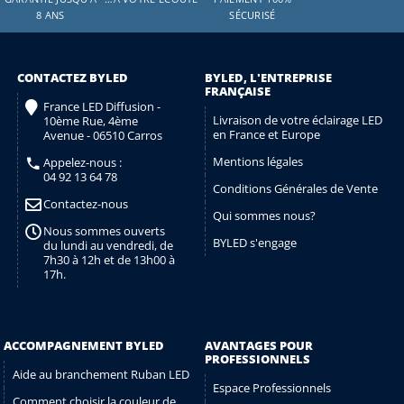
8 ANS
SÉCURISÉ
CONTACTEZ BYLED
BYLED, L'ENTREPRISE
FRANÇAISE
France LED Diffusion -
Livraison de votre éclairage LED
10ème Rue, 4ème
en France et Europe
Avenue - 06510 Carros
Mentions légales
Appelez-nous :
04 92 13 64 78
Conditions Générales de Vente
Contactez-nous
Qui sommes nous?
Nous sommes ouverts
BYLED s'engage
du lundi au vendredi, de
7h30 à 12h et de 13h00 à
17h.
ACCOMPAGNEMENT BYLED
AVANTAGES POUR
PROFESSIONNELS
Aide au branchement Ruban LED
Espace Professionnels
Comment choisir la couleur de