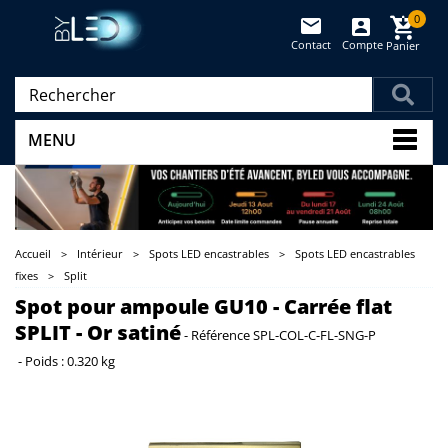
0
Contact
Compte
Panier
(vide)
MENU
Accueil
>
Intérieur
>
Spots LED encastrables
>
Spots LED encastrables
fixes
>
Split
Spot pour ampoule GU10 - Carrée flat
SPLIT - Or satiné
-
Référence
SPL-COL-C-FL-SNG-P
-
Poids :
0.320 kg