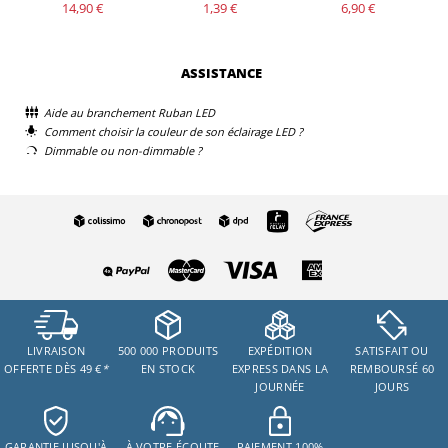
14,90 €
1,39 €
6,90 €
ASSISTANCE
Aide au branchement Ruban LED
Comment choisir la couleur de son éclairage LED ?
Dimmable ou non-dimmable ?
LIVRAISON
500 000 PRODUITS
EXPÉDITION
SATISFAIT OU
OFFERTE DÈS 49 €
*
EN STOCK
EXPRESS DANS LA
REMBOURSÉ 60
JOURNÉE
JOURS
GARANTIE JUSQU'À
…À VOTRE ÉCOUTE
PAIEMENT 100%