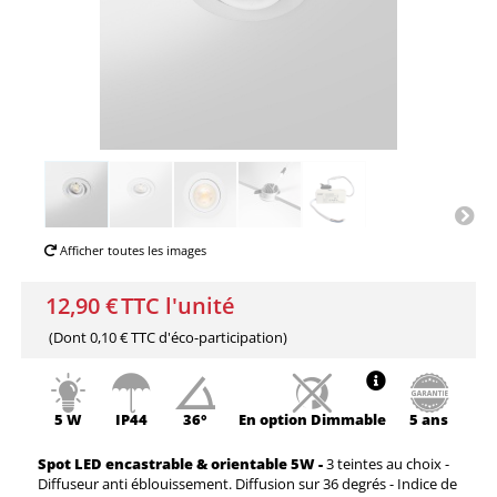
Afficher toutes les images
12,90 €
TTC l'unité
(Dont
0,10 € TTC
d'éco-participation)
5 W
IP44
36°
En option
Dimmable
5 ans
Spot LED encastrable & orientable 5W -
3 teintes au choix -
Diffuseur anti éblouissement. Diffusion sur 36 degrés - Indice de