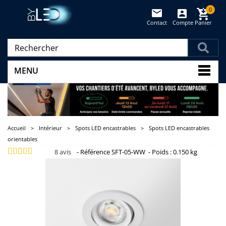
0
Contact
Compte
Panier
(vide)
MENU
Accueil
>
Intérieur
>
Spots LED encastrables
>
Spots LED encastrables
orientables
8
avis
-
Référence
SFT-05-WW
-
Poids :
0.150 kg