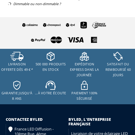
Dimmable ou non-dimmable ?
LIVRAISON
500 000 PRODUITS
EXPÉDITION
SATISFAIT OU
OFFERTE DÈS 49 €
*
EN STOCK
EXPRESS DANS LA
REMBOURSÉ 60
JOURNÉE
JOURS
GARANTIE JUSQU'À
…À VOTRE ÉCOUTE
PAIEMENT 100%
8 ANS
SÉCURISÉ
CONTACTEZ BYLED
BYLED, L'ENTREPRISE
FRANÇAISE
France LED Diffusion -
Livraison de votre éclairage LED
10ème Rue, 4ème