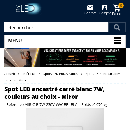
0
Contact
Compte
Panier
(vide)
MENU
Accueil
>
Intérieur
>
Spots LED encastrables
>
Spots LED encastrables
fixes
>
Miror
Spot LED encastré carré blanc 7W,
couleurs au choix - Miror
-
Référence
MIR-C-B-7W-230V-WW-BRI-BLA
-
Poids :
0.070 kg