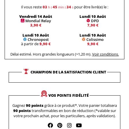
Il vous reste
03
45
33
pour être livré(e) le :
h
:
min
:
s
Vendredi 14 Août
Lundi 10 Août
Mondial Relay
DPD
3,90 €
7,90 €
Lundi 10 Août
Lundi 10 Août
Chronopost
Colissimo
à partir de
9,90 €
9,90 €
Délai estimé. Hors grandes longueurs (>1,20 m).
Voir conditions.
CHAMPION DE LA SATISFACTION CLIENT
VOS POINTS FIDÉLITÉ
Gagnez
90 points
grâce à ce produit*. Votre panier totalisera
90 points
transformables en bon de réduction (*valable sur
votre prochain achat, pour les particuliers, après validation).