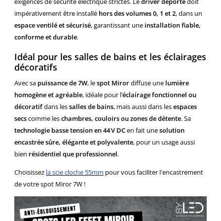
exigences de sécurité électrique strictes. Le
driver déporté
doit
impérativement être installé
hors des volumes 0, 1 et 2
, dans un
espace ventilé et sécurisé
, garantissant une
installation fiable,
conforme et durable
.
Idéal pour les salles de bains et les éclairages
décoratifs
Avec sa
puissance de 7W
, le
spot Miror
diffuse une
lumière
homogène et agréable
, idéale pour l’
éclairage fonctionnel ou
décoratif
dans les
salles de bains
, mais aussi dans les
espaces
secs
comme les
chambres, couloirs ou zones de détente
. Sa
technologie basse tension en 44 V DC
en fait une
solution
encastrée sûre, élégante et polyvalente
, pour un usage aussi
bien
résidentiel que professionnel
.
Choisissez
la scie cloche 55mm
pour vous faciliter l'encastrement
de votre spot Miror 7W !