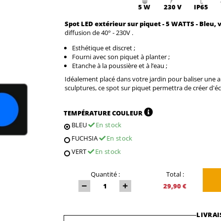
5 W
230 V
IP65
Spot LED extérieur sur piquet - 5 WATTS - Bleu, v
diffusion de 40° - 230V .
Esthétique et discret ;
Fourni avec son piquet à planter ;
Etanche à la poussière et à l’eau ;
Idéalement placé dans votre jardin pour baliser une al
sculptures, ce spot sur piquet permettra de créer d'écl
TEMPÉRATURE COULEUR
BLEU
En stock
FUCHSIA
En stock
VERT
En stock
Quantité :
Total :
29,90 €
LIVRAI