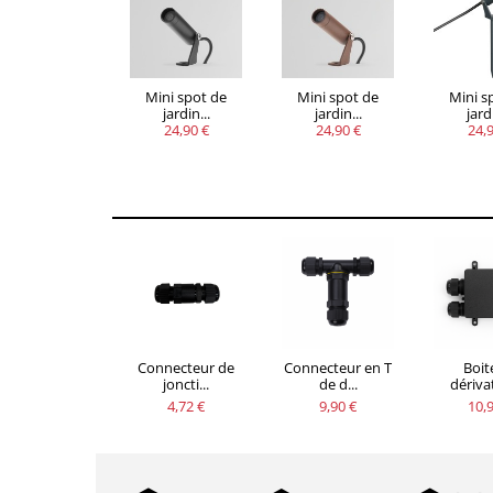
Mini spot de
Mini spot de
Mini s
jardin...
jardin...
jardi
24,90 €
24,90 €
24,9
Connecteur de
Connecteur en T
Boit
joncti...
de d...
dérivat
4,72 €
9,90 €
10,9