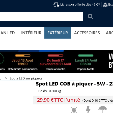
Livraison offerte dès 49 €
*
Exp
BAN LED
INTÉRIEUR
EXTÉRIEUR
ACCESSOIRES
AR
ur
>
Spots LED sur piquets
Spot LED COB à piquer - 5W - 23
-
Poids :
0.360 kg
29,90 €
TTC l'unité
(Dont
0,10 € TTC
d'éc