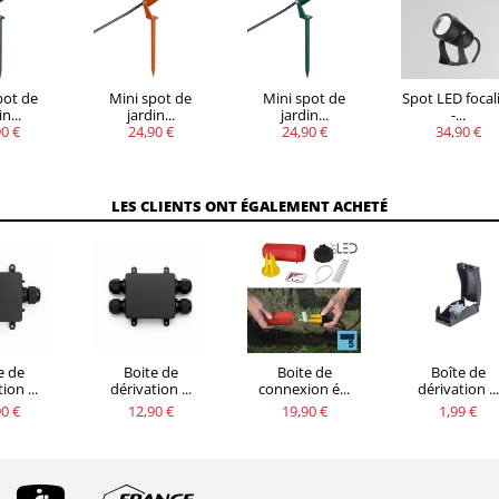
pot de
Mini spot de
Mini spot de
Spot LED focal
n...
jardin...
jardin...
-...
0 €
24,90 €
24,90 €
34,90 €
LES CLIENTS ONT ÉGALEMENT ACHETÉ
e de
Boite de
Boite de
Boîte de
ion ...
dérivation ...
connexion é...
dérivation ...
0 €
12,90 €
19,90 €
1,99 €