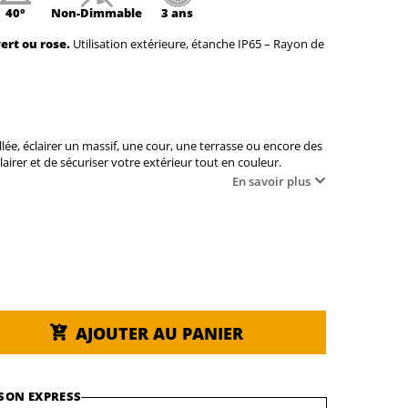
40°
Non-
Dimmable
3 ans
ert ou rose.
Utilisation extérieure, étanche IP65 – Rayon de
lée, éclairer un massif, une cour, une terrasse ou encore des
airer et de sécuriser votre extérieur tout en couleur.
En savoir plus
AJOUTER AU PANIER
SON EXPRESS