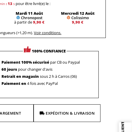
12
pour être livré(e) le :
min
:
s
Mardi 11 Août
Mercredi 12 Août
Chronopost
Colissimo
à partir de
9,90 €
9,90 €
longueurs (>1,20 m).
Voir conditions.
100% CONFIANCE
Paiement 100% sécurisé
par CB ou Paypal
60 jours
pour changer d'avis
Retrait en magasin
sous 2 h à Carros (06)
Paiement en
4 fois avec PayPal
HARGEMENT
EXPÉDITION & LIVRAISON