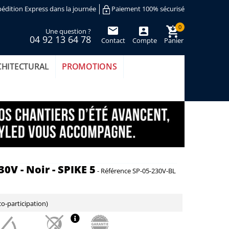
édition Express dans la journée
Paiement 100% sécurisé
0
Une question ?
04 92 13 64 78
Contact
Compte
Panier
(vide)
CHITECTURAL
PROMOTIONS
0V - Noir - SPIKE 5
-
Référence
SP-05-230V-BL
o-participation)