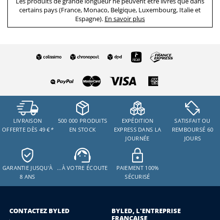
Les produits de grande longueur ne peuvent être livrés que dans
certains pays (France, Monaco, Belgique, Luxembourg, Italie et
Espagne).
En savoir plus
LIVRAISON
500 000 PRODUITS
EXPÉDITION
SATISFAIT OU
OFFERTE DÈS 49 €
*
EN STOCK
EXPRESS DANS LA
REMBOURSÉ 60
JOURNÉE
JOURS
GARANTIE JUSQU'À
…À VOTRE ÉCOUTE
PAIEMENT 100%
8 ANS
SÉCURISÉ
CONTACTEZ BYLED
BYLED, L'ENTREPRISE
FRANÇAISE