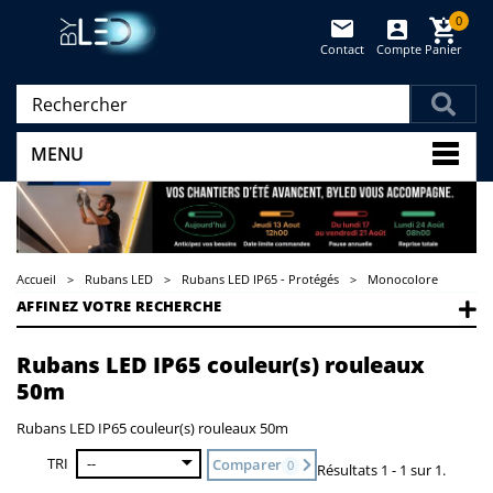
0
Contact
Compte
Panier
(vide)
MENU
Accueil
>
Rubans LED
>
Rubans LED IP65 - Protégés
>
Monocolore
AFFINEZ VOTRE RECHERCHE
Rubans LED IP65 couleur(s) rouleaux
50m
Rubans LED IP65 couleur(s) rouleaux 50m
TRI
--
Comparer
0
Résultats 1 - 1 sur 1.