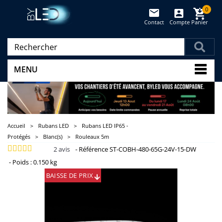
0
Contact
Compte
Panier
(vide)
MENU
Accueil
>
Rubans LED
>
Rubans LED IP65 -
Protégés
>
Blanc(s)
>
Rouleaux 5m
2
avis
-
Référence
ST-COBH-480-65G-24V-15-DW
-
Poids :
0.150 kg
BAISSE
DE PRIX