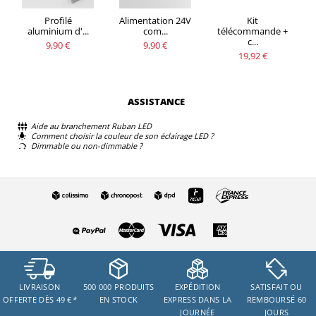
Profilé
Alimentation 24V
Kit
aluminium d'...
com...
télécommande +
c...
9,90 €
9,90 €
19,92 €
ASSISTANCE
Aide au branchement Ruban LED
Comment choisir la couleur de son éclairage LED ?
Dimmable ou non-dimmable ?
LIVRAISON
500 000 PRODUITS
EXPÉDITION
SATISFAIT OU
OFFERTE DÈS 49 €
*
EN STOCK
EXPRESS DANS LA
REMBOURSÉ 60
JOURNÉE
JOURS