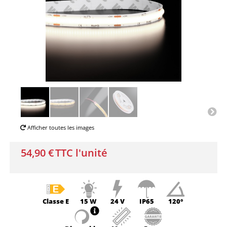
Afficher toutes les images
54,90 €
TTC l'unité
Classe
E
15 W
24 V
IP65
120°