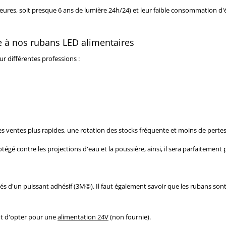
ures, soit presque 6 ans de lumière 24h/24) et leur faible consommation d'éle
ce à nos rubans LED alimentaires
r différentes professions :
es ventes plus rapides, une rotation des stocks fréquente et moins de pert
égé contre les projections d'eau et la poussière, ainsi, il sera parfaitement 
quipés d'un puissant adhésif (3M©). Il faut également savoir que les rubans s
nt d'opter pour une
alimentation 24V
(non fournie).