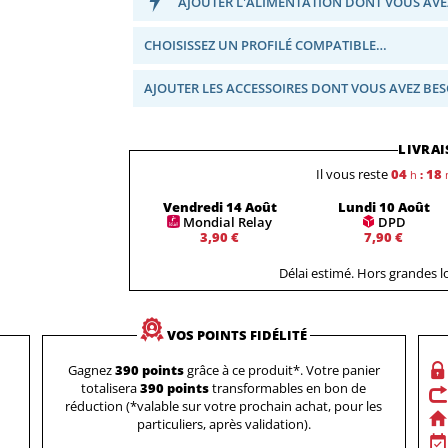
AJOUTER L'ALIMENTATION DONT VOUS AVE
CHOISISSEZ UN PROFILÉ COMPATIBLE…
AJOUTER LES ACCESSOIRES DONT VOUS AVEZ BE
LIVRAI
Il vous reste
04
18
h
:
Vendredi 14 Août
Lundi 10 Août
Mondial Relay
DPD
3,90 €
7,90 €
Délai estimé. Hors grandes 
VOS POINTS FIDÉLITÉ
Gagnez
390 points
grâce à ce produit*. Votre panier
totalisera
390 points
transformables en bon de
réduction (*valable sur votre prochain achat, pour les
particuliers, après validation).