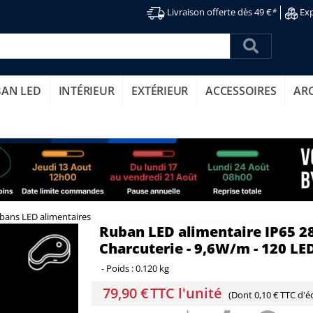
Livraison offerte dès 49 €
*
Exp
BAN LED
INTÉRIEUR
EXTÉRIEUR
ACCESSOIRES
AR
bans LED alimentaires
Ruban LED alimentaire IP65 28
Charcuterie - 9,6W/m - 120 LE
-
Poids :
0.120 kg
79,90 €
TTC l'unité
(Dont
0,10 € TTC
d'éc