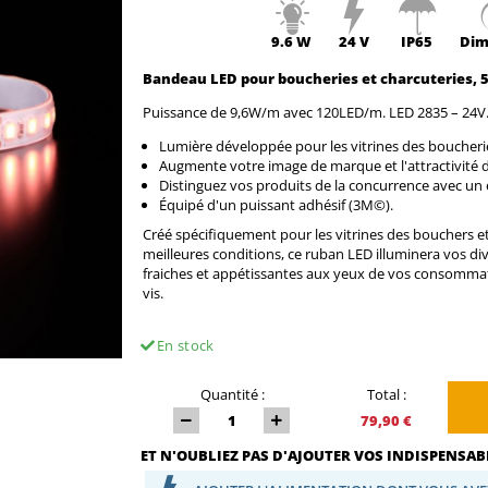
9.6 W
24 V
IP65
Dim
Bandeau LED
pour boucheries et charcuteries
, 
Puissance de 9,6W/m avec 120LED/m. LED 2835 – 24V
Lumière développée pour les vitrines des boucherie
Augmente votre image de marque et l'attractivité 
Distinguez vos produits de la concurrence avec un é
Équipé d'un puissant adhésif (3M©).
Créé spécifiquement pour les vitrines des bouchers et
meilleures conditions, ce ruban LED illuminera vos div
fraiches et appétissantes aux yeux de vos consommate
vis.
En stock
Quantité :
Total :
79,90 €
ET N'OUBLIEZ PAS D'AJOUTER VOS INDISPENSABL