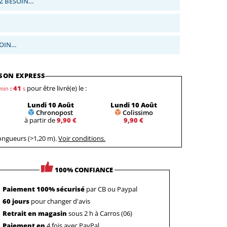
Z BESOIN…
SOIN…
SON EXPRESS
40
pour être livré(e) le :
min
:
s
Lundi 10 Août
Lundi 10 Août
Chronopost
Colissimo
à partir de
9,90 €
9,90 €
longueurs (>1,20 m).
Voir conditions.
100% CONFIANCE
Paiement 100% sécurisé
par CB ou Paypal
60 jours
pour changer d'avis
Retrait en magasin
sous 2 h à Carros (06)
Paiement en
4 fois avec PayPal