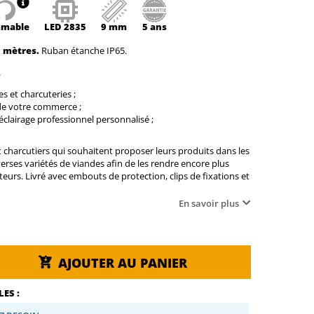
mable
LED
2835
9 mm
5 ans
5 mètres.
Ruban étanche IP65.
.
s et charcuteries ;
de votre commerce ;
clairage professionnel personnalisé ;
 charcutiers qui souhaitent proposer leurs produits dans les
erses variétés de viandes afin de les rendre encore plus
urs. Livré avec embouts de protection, clips de fixations et
En savoir plus
AJOUTER AU PANIER
ES :