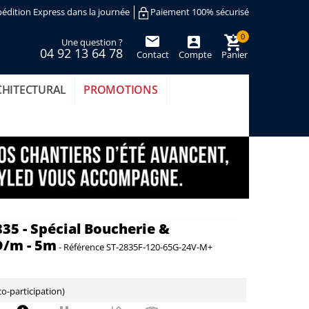
édition Express dans la journée
Paiement 100% sécurisé
0
Une question ?
04 92 13 64 78
Contact
Compte
Panier
(vide)
CHITECTURAL
PROMOTIONS
35 - Spécial Boucherie &
D/m - 5m
-
Référence
ST-2835F-120-65G-24V-M+
o-participation)