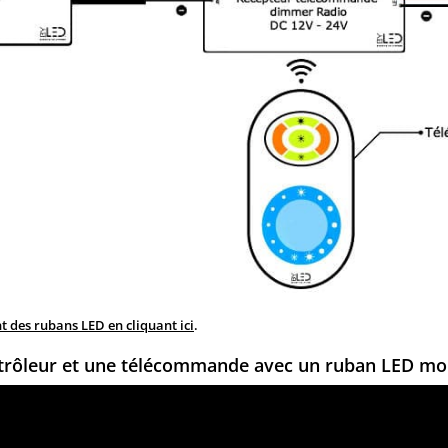
 des rubans LED en cliquant ici
.
trôleur et une télécommande avec un ruban LED mo