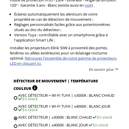
120° - Garantie 3 ans - Blanc (existe aussi en
noir
).
Éclairez automatiquement les alentours de votre
propriété en cas de détection de mouvement ;
Réglages personnalisés faciles grâce aux potentiomètres
situés au dos du détecteur ;
Version Tuya : contrôlable avec un smartphone grâce à
l'application Smart Life ;
Installez les projecteurs Klink 50W à proximité des portes,
fenêtres ou allées extérieures pour un éclairage nocturne
optimal.
Retrouvez l'ensemble de notre gamme de projecteurs
LED en cliquant ici.
En savoir plus
DÉTECTEUR DE MOUVEMENT | TEMPÉRATURE
COULEUR
AVEC DÉTECTEUR + WI-FI TUYA | ±3000K : BLANC CHAUD
En stock
AVEC DÉTECTEUR + WI-FI TUYA | ±4000K : BLANC JOUR
En stock
AVEC DÉTECTEUR | ±3000K : BLANC CHAUD
En stock
AVEC DÉTECTEUR | ±4000K : BLANC JOUR
En stock