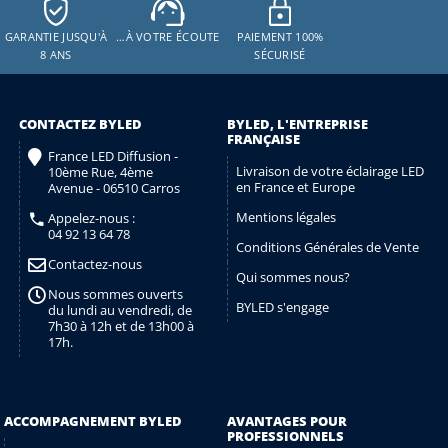
GARANTIE JUSQU'À
…À VOTRE ÉCOUTE
PAIEMENT 100%
8 ANS
SÉCURISÉ
CONTACTEZ BYLED
BYLED, L'ENTREPRISE
FRANÇAISE
France LED Diffusion -
Livraison de votre éclairage LED
10ème Rue, 4ème
en France et Europe
Avenue - 06510 Carros
Mentions légales
Appelez-nous :
04 92 13 64 78
Conditions Générales de Vente
Contactez-nous
Qui sommes nous?
Nous sommes ouverts
BYLED s'engage
du lundi au vendredi, de
7h30 à 12h et de 13h00 à
17h.
ACCOMPAGNEMENT BYLED
AVANTAGES POUR
PROFESSIONNELS