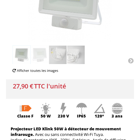
Afficher toutes les images
27,90 €
TTC l'unité
Classe
F
50 W
230 V
IP65
120°
3 ans
Projecteur LED Klink 50W à détecteur de mouvement
infrarouge.
Avec ou sans connectivité Wi-Fi Tuya.
Indice de protection IP65 - 230V - Extérieur - Angle de diffusion