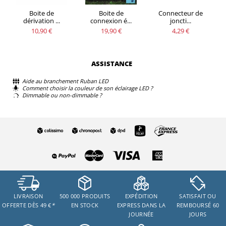
Boite de
Boite de
Connecteur de
dérivation ...
connexion é...
joncti...
10,90 €
19,90 €
4,29 €
ASSISTANCE
Aide au branchement Ruban LED
Comment choisir la couleur de son éclairage LED ?
Dimmable ou non-dimmable ?
LIVRAISON
500 000 PRODUITS
EXPÉDITION
SATISFAIT OU
OFFERTE DÈS 49 €
*
EN STOCK
EXPRESS DANS LA
REMBOURSÉ 60
JOURNÉE
JOURS