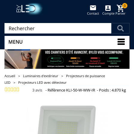
0
Contact
Compte
Panier
(vide)
MENU
Accueil
>
Luminaires d'extérieur
>
Projecteurs de puissance
LED
>
Projecteurs LED avec détecteur
3
avis
-
Référence
KLI-50-W-WW-IR
-
Poids :
4.870 kg