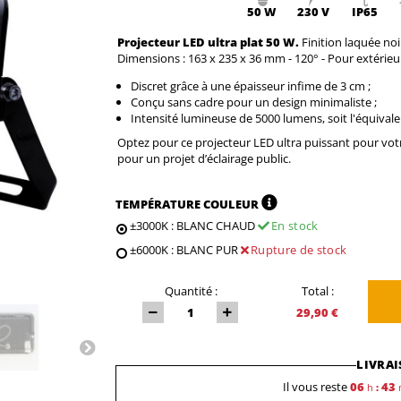
50 W
230 V
IP65
Projecteur LED ultra plat 50 W.
Finition laquée noi
Dimensions : 163 x 235 x 36 mm - 120° - Pour extérieur 
Discret grâce à une épaisseur infime de 3 cm ;
Conçu sans cadre pour un design minimaliste ;
Intensité lumineuse de 5000 lumens, soit l'équival
Optez pour ce projecteur LED ultra puissant pour votre
pour un projet d’éclairage public.
TEMPÉRATURE COULEUR
±3000K : BLANC CHAUD
En stock
±6000K : BLANC PUR
Rupture de stock
Quantité :
Total :
29,90 €
LIVRAI
Il vous reste
06
43
h
: