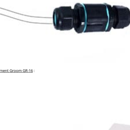
ement Groom GR-16
: