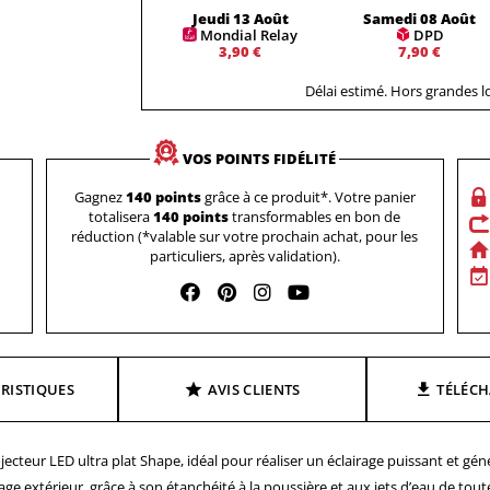
Jeudi 13 Août
Samedi 08 Août
Mondial Relay
DPD
3,90 €
7,90 €
Délai estimé. Hors grandes 
VOS POINTS FIDÉLITÉ
Gagnez
140 points
grâce à ce produit*. Votre panier
totalisera
140 points
transformables en bon de
réduction (*valable sur votre prochain achat, pour les
particuliers, après validation).
RISTIQUES
AVIS CLIENTS
TÉLÉC
cteur LED ultra plat Shape, idéal pour réaliser un éclairage puissant et géné
e extérieur, grâce à son étanchéité à la poussière et aux jets d’eau de toute