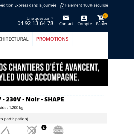
édition Express dans la journée
Paiement 100% sécurisé
0
Une question ?
04 92 13 64 78
Contact
Compte
Panier
(vide)
CHITECTURAL
PROMOTIONS
 - 230V - Noir - SHAPE
ids :
1.200 kg
o-participation)