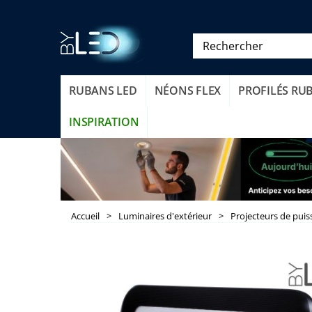
RUBANS LED
NÉONS FLEX
PROFILÉS RU
INSPIRATION
Accueil
>
Luminaires d'extérieur
>
Projecteurs de pui