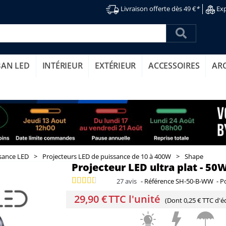
Livraison offerte dès 49 €
*
Exp
BAN LED
INTÉRIEUR
EXTÉRIEUR
ACCESSOIRES
AR
ssance LED
>
Projecteurs LED de puissance de 10 à 400W
>
Shape
Projecteur LED ultra plat - 50W
27
avis
-
Référence
SH-50-B-WW
-
Po
29,90 €
TTC l'unité
(Dont
0,25 € TTC
d'éc