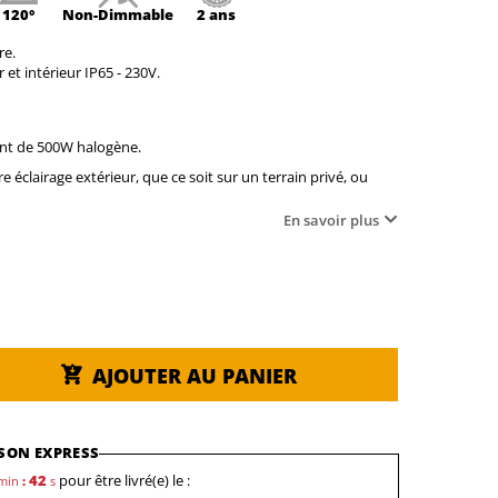
120°
Non-
Dimmable
2 ans
re.
et intérieur IP65 - 230V.
ent de 500W halogène.
 éclairage extérieur, que ce soit sur un terrain privé, ou
En savoir plus
AJOUTER AU PANIER
SON EXPRESS
41
pour être livré(e) le :
min
:
s