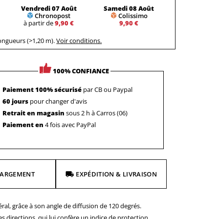
Vendredi 07 Août
Samedi 08 Août
Chronopost
Colissimo
à partir de
9,90 €
9,90 €
longueurs (>1,20 m).
Voir conditions.
100% CONFIANCE
Paiement 100% sécurisé
par CB ou Paypal
60 jours
pour changer d'avis
Retrait en magasin
sous 2 h à Carros (06)
Paiement en
4 fois avec PayPal
HARGEMENT
EXPÉDITION & LIVRAISON
ral, grâce à son angle de diffusion de 120 degrés.
s directions, qui lui confère un indice de protection