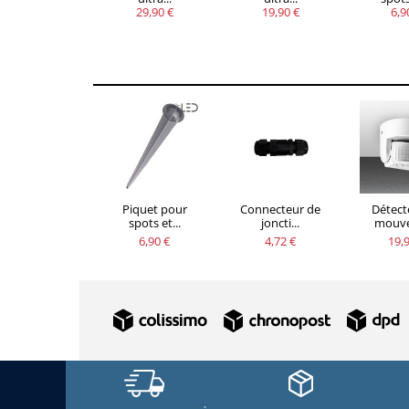
29,90 €
19,90 €
6,9
Piquet pour
Connecteur de
Détect
spots et...
joncti...
mouve
6,90 €
4,72 €
19,9