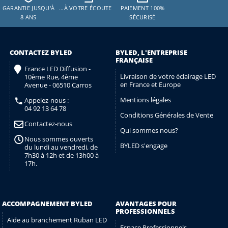
GARANTIE JUSQU'À
…À VOTRE ÉCOUTE
PAIEMENT 100%
8 ANS
SÉCURISÉ
CONTACTEZ BYLED
BYLED, L'ENTREPRISE
FRANÇAISE
France LED Diffusion -
Livraison de votre éclairage LED
10ème Rue, 4ème
en France et Europe
Avenue - 06510 Carros
Mentions légales
Appelez-nous :
04 92 13 64 78
Conditions Générales de Vente
Contactez-nous
Qui sommes nous?
Nous sommes ouverts
BYLED s'engage
du lundi au vendredi, de
7h30 à 12h et de 13h00 à
17h.
ACCOMPAGNEMENT BYLED
AVANTAGES POUR
PROFESSIONNELS
Aide au branchement Ruban LED
Espace Professionnels