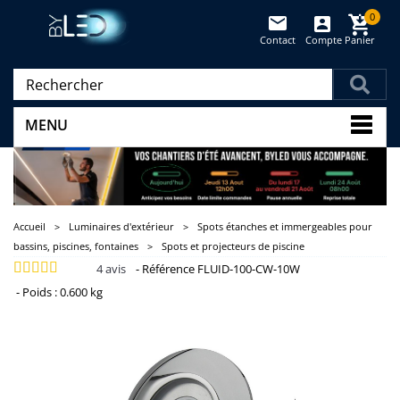
0
Contact
Compte
Panier
(vide)
MENU
Accueil
>
Luminaires d'extérieur
>
Spots étanches et immergeables pour
bassins, piscines, fontaines
>
Spots et projecteurs de piscine
4
avis
-
Référence
FLUID-100-CW-10W
-
Poids :
0.600 kg