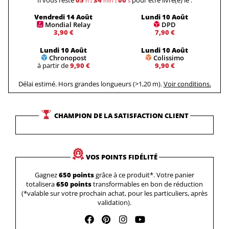
Il vous reste
05
33
59
pour être livré(e) le :
h
:
min
:
s
Vendredi 14 Août
Lundi 10 Août
Mondial Relay
DPD
3,90 €
7,90 €
Lundi 10 Août
Lundi 10 Août
Chronopost
Colissimo
à partir de
9,90 €
9,90 €
Délai estimé. Hors grandes longueurs (>1,20 m).
Voir conditions.
CHAMPION DE LA SATISFACTION CLIENT
VOS POINTS FIDÉLITÉ
Gagnez
650 points
grâce à ce produit*. Votre panier
totalisera
650 points
transformables en bon de réduction
(*valable sur votre prochain achat, pour les particuliers, après
validation).