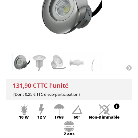
131,90 €
TTC l'unité
(Dont
0,25 € TTC
d'éco-participation)
10 W
12 V
IP68
60°
Non-
Dimmable
2 ans