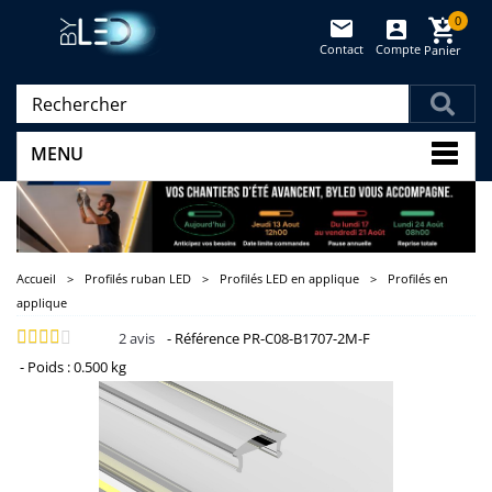
0
Contact
Compte
Panier
(vide)
MENU
Accueil
>
Profilés ruban LED
>
Profilés LED en applique
>
Profilés en
applique
2
avis
-
Référence
PR-C08-B1707-2M-F
-
Poids :
0.500 kg