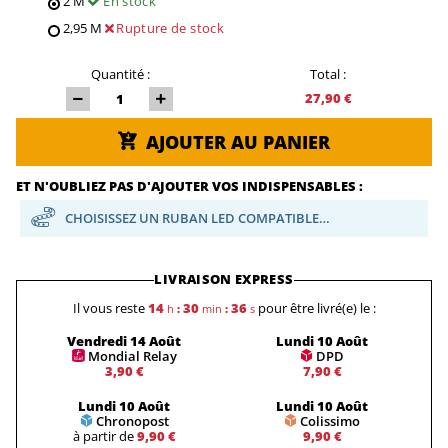
2 M
En stock
2,95 M
Rupture de stock
Quantité :
Total :
27,90 €
AJOUTER AU PANIER
ET N'OUBLIEZ PAS D'AJOUTER VOS INDISPENSABLES :
CHOISISSEZ UN RUBAN LED COMPATIBLE…
LIVRAISON EXPRESS
Il vous reste
14
30
35
pour être livré(e) le :
h
:
min
:
s
Vendredi 14 Août
Lundi 10 Août
Mondial Relay
DPD
3,90 €
7,90 €
Lundi 10 Août
Lundi 10 Août
Chronopost
Colissimo
à partir de
9,90 €
9,90 €