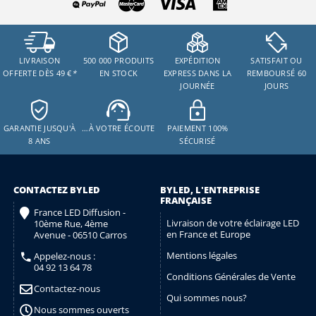
LIVRAISON
500 000 PRODUITS
EXPÉDITION
SATISFAIT OU
OFFERTE DÈS 49 €
*
EN STOCK
EXPRESS DANS LA
REMBOURSÉ 60
JOURNÉE
JOURS
GARANTIE JUSQU'À
…À VOTRE ÉCOUTE
PAIEMENT 100%
8 ANS
SÉCURISÉ
CONTACTEZ BYLED
BYLED, L'ENTREPRISE
FRANÇAISE
France LED Diffusion -
Livraison de votre éclairage LED
10ème Rue, 4ème
en France et Europe
Avenue - 06510 Carros
Mentions légales
Appelez-nous :
04 92 13 64 78
Conditions Générales de Vente
Contactez-nous
Qui sommes nous?
Nous sommes ouverts