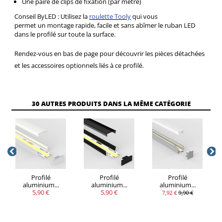
Une paire de clips de fixation (par mètre)
Conseil ByLED : Utilisez la
roulette Tooly
qui vous
permet un montage rapide, facile et sans abîmer le ruban LED
dans le profilé sur toute la surface.
Rendez-vous en bas de page pour découvrir les pièces détachées
et les accessoires optionnels liés à ce profilé.
VOUS
30 AUTRES PRODUITS DANS LA MÊME CATÉGORIE
QUANTITÉ
REMISE
ÉCONOMISEZ
Jusqu'à 27,90
5
20%
€
Profilé
Profilé
Profilé
aluminium...
aluminium...
aluminium...
5,90 €
5,90 €
7,92 €
9,90 €