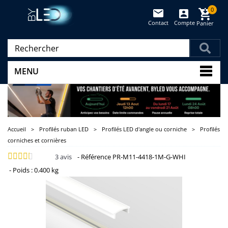
0
Contact
Compte
Panier
(vide)
MENU
Accueil
>
Profilés ruban LED
>
Profilés LED d'angle ou corniche
>
Profilés
corniches et cornières
3
avis
-
Référence
PR-M11-4418-1M-G-WHI
-
Poids :
0.400 kg