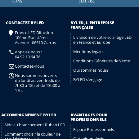
8 ANS
SÉCURISÉ
CONTACTEZ BYLED
BYLED, L'ENTREPRISE
FRANÇAISE
France LED Diffusion -
Livraison de votre éclairage LED
10ème Rue, 4ème
en France et Europe
Avenue - 06510 Carros
Mentions légales
Appelez-nous :
04 92 13 64 78
Conditions Générales de Vente
Contactez-nous
Qui sommes nous?
Nous sommes ouverts
BYLED s'engage
du lundi au vendredi, de
7h30 à 12h et de 13h00 à
17h.
ACCOMPAGNEMENT BYLED
AVANTAGES POUR
PROFESSIONNELS
Aide au branchement Ruban LED
Espace Professionnels
Comment choisir la couleur de
Obtenir un devis
son éclairage LED ?