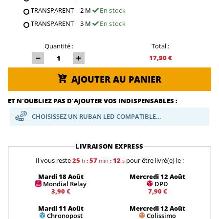
TRANSPARENT | 2 M
En stock
TRANSPARENT | 3 M
En stock
Quantité :
Total :
17,90 €
AJOUTER AU PANIER
ET N'OUBLIEZ PAS D'AJOUTER VOS INDISPENSABLES :
CHOISISSEZ UN RUBAN LED COMPATIBLE…
LIVRAISON EXPRESS
Il vous reste
25
57
12
pour être livré(e) le :
h
:
min
:
s
Mardi 18 Août
Mercredi 12 Août
Mondial Relay
DPD
3,90 €
7,90 €
Mardi 11 Août
Mercredi 12 Août
Chronopost
Colissimo