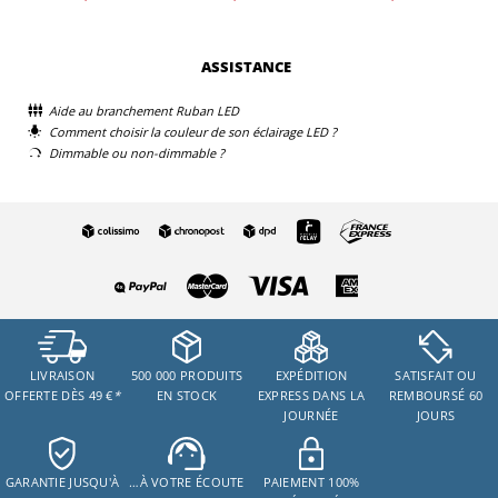
ASSISTANCE
Aide au branchement Ruban LED
Comment choisir la couleur de son éclairage LED ?
Dimmable ou non-dimmable ?
LIVRAISON
500 000 PRODUITS
EXPÉDITION
SATISFAIT OU
OFFERTE DÈS 49 €
*
EN STOCK
EXPRESS DANS LA
REMBOURSÉ 60
JOURNÉE
JOURS
GARANTIE JUSQU'À
…À VOTRE ÉCOUTE
PAIEMENT 100%