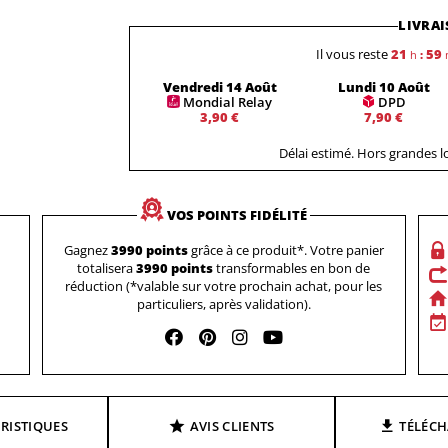
LIVRAI
Il vous reste
21
59
h
:
Vendredi 14 Août
Lundi 10 Août
Mondial Relay
DPD
3,90 €
7,90 €
Délai estimé. Hors grandes 
VOS POINTS FIDÉLITÉ
Gagnez
3990 points
grâce à ce produit*. Votre panier
totalisera
3990 points
transformables en bon de
réduction (*valable sur votre prochain achat, pour les
particuliers, après validation).
RISTIQUES
AVIS CLIENTS
TÉLÉC