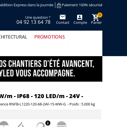
édition Express dans la journée
Paiement 100% sécurisé
0
Une question ?
04 92 13 64 78
Contact
Compte
Panier
(vide)
CHITECTURAL
PROMOTIONS
/m - IP68 - 120 LED/m - 24V -
rence
RNFB-L1220-120-68-24V-15-WW-G
-
Poids :
5.000 kg