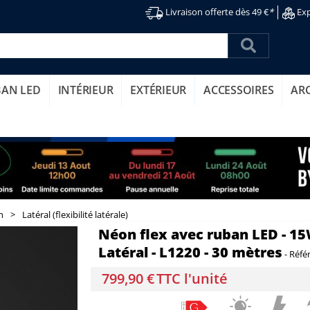
Livraison offerte dès 49 €
*
Exp
BAN LED
INTÉRIEUR
EXTÉRIEUR
ACCESSOIRES
AR
n
>
Latéral (flexibilité latérale)
Néon flex avec ruban LED - 15W
Latéral - L1220 - 30 mètres
-
Réfé
799,90 €
TTC l'unité