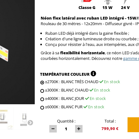
Classe
G
15 W
24 V
Néon flex latéral avec ruban LED intégré - 15W/
Rouleau de 30 mètres - 12x20mm - Diffuseur givré - IP
Ruban LED déjà intégré dans la gaine flexible ;
Création d'une ligne lumineuse droite ou courbée ;
Conçu pour résister à l'eau, aux intempéries, aux 
Grâce à sa
flexibilité horizontale
, ce néon LED s’ada
courbées horizontalement. Découvrez notre
gamme c
TEMPÉRATURE COULEUR
±2700K : BLANC TRÈS CHAUD
En stock
±3000K : BLANC CHAUD
En stock
±4000K : BLANC JOUR
En stock
±6000K : BLANC PUR
En stock
Quantité :
Total :
799,90 €