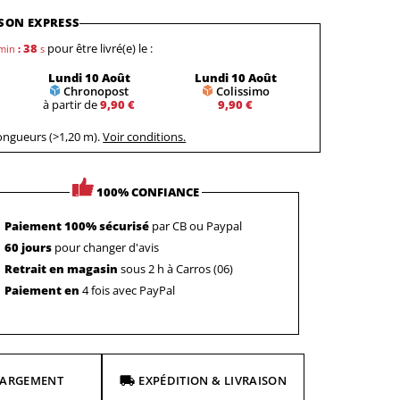
SON EXPRESS
37
pour être livré(e) le :
min
:
s
Lundi 10 Août
Lundi 10 Août
Chronopost
Colissimo
à partir de
9,90 €
9,90 €
longueurs (>1,20 m).
Voir conditions.
100% CONFIANCE
Paiement 100% sécurisé
par CB ou Paypal
60 jours
pour changer d'avis
Retrait en magasin
sous 2 h à Carros (06)
Paiement en
4 fois avec PayPal
HARGEMENT
EXPÉDITION & LIVRAISON