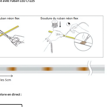
ble avec ruban LED L1225
ore en direct :