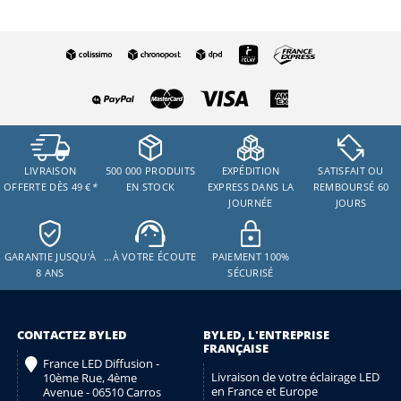
LIVRAISON
500 000 PRODUITS
EXPÉDITION
SATISFAIT OU
OFFERTE DÈS 49 €
*
EN STOCK
EXPRESS DANS LA
REMBOURSÉ 60
JOURNÉE
JOURS
GARANTIE JUSQU'À
…À VOTRE ÉCOUTE
PAIEMENT 100%
8 ANS
SÉCURISÉ
CONTACTEZ BYLED
BYLED, L'ENTREPRISE
FRANÇAISE
France LED Diffusion -
Livraison de votre éclairage LED
10ème Rue, 4ème
en France et Europe
Avenue - 06510 Carros