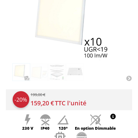
199,00 €
-20%
159,20 €
TTC l'unité
230 V
IP40
120°
En option
Dimmable