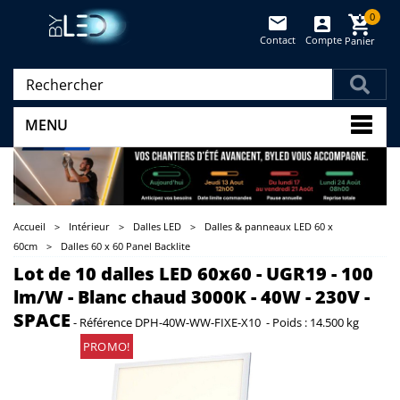
0
Contact
Compte
Panier
(vide)
MENU
Accueil
>
Intérieur
>
Dalles LED
>
Dalles & panneaux LED 60 x
60cm
>
Dalles 60 x 60 Panel Backlite
Lot de 10 dalles LED 60x60 - UGR19 - 100
lm/W - Blanc chaud 3000K - 40W - 230V -
SPACE
-
Référence
DPH-40W-WW-FIXE-X10
-
Poids :
14.500 kg
PROMO!