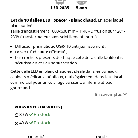
LED
2835
5 ans
Lot de 10 dalles LED "Space" - Blanc chaud.
En acier laqué
blanc satiné.
Taille d’encastrement : 600x600 mm - IP 40 - Diffusion sur 120° -
230V (transformateur sans scintillement fourni).
Diffuseur prismatique UGR<19 anti-jaunissement ;
Driver Lifud haute efficacité ;
Les crochets présents de chaque coté de la dalle facilitent sa
sécurisation et / ou sa suspension.
Cette dalle LED en blanc chaud est idéale dans les bureaux,
cabinets médicaux,
hôpitaux, mais également dans tout local
commercial pour un éclairage puissant, uniforme et peu
gourmand.
En savoir plus
PUISSANCE (EN WATTS)
30 W
En stock
40 W
En stock
Quantité :
Total :