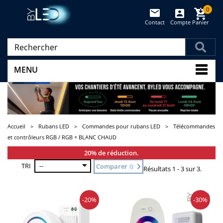
0
Contact
Compte
Panier
(vide)
MENU
Accueil
>
Rubans LED
>
Commandes pour rubans LED
>
Télécommandes
et contrôleurs RGB / RGB + BLANC CHAUD
20% de réduction.
TRI
--
Comparer
0
Résultats 1 - 3 sur 3.
-20%
-30%