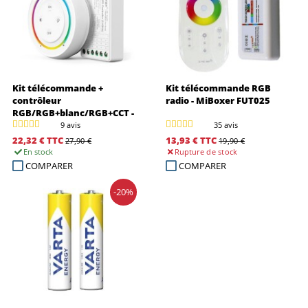
Kit télécommande +
Kit télécommande RGB
contrôleur
radio - MiBoxer FUT025
RGB/RGB+blanc/RGB+CCT -
MiBoxer FUT037SA+
9 avis
35 avis
22,32 €
TTC
13,93 €
TTC
27,90 €
19,90 €
En stock
Rupture
de stock
COMPARER
COMPARER
-20%