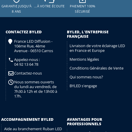
GARANTIE JUSQU'À
…À VOTRE ÉCOUTE
PAIEMENT 100%
8 ANS
SÉCURISÉ
CONTACTEZ BYLED
BYLED, L'ENTREPRISE
FRANÇAISE
France LED Diffusion -
Livraison de votre éclairage LED
10ème Rue, 4ème
en France et Europe
Avenue - 06510 Carros
Mentions légales
Appelez-nous :
04 92 13 64 78
Conditions Générales de Vente
Contactez-nous
Qui sommes nous?
Nous sommes ouverts
BYLED s'engage
du lundi au vendredi, de
7h30 à 12h et de 13h00 à
17h.
ACCOMPAGNEMENT BYLED
AVANTAGES POUR
PROFESSIONNELS
Aide au branchement Ruban LED