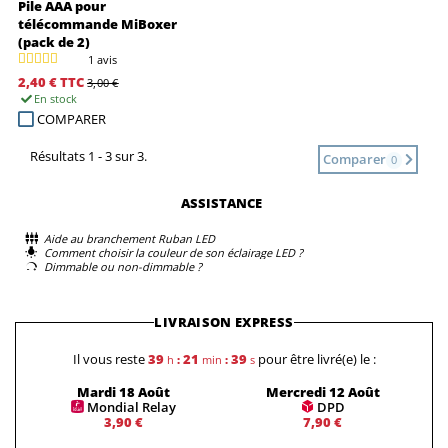
Pile AAA pour
télécommande MiBoxer
(pack de 2)
1 avis
2,40 €
TTC
3,00 €
En stock
COMPARER
Résultats 1 - 3 sur 3.
Comparer
0
ASSISTANCE
Aide au branchement Ruban LED
Comment choisir la couleur de son éclairage LED ?
Dimmable ou non-dimmable ?
LIVRAISON EXPRESS
Il vous reste
39
21
39
pour être livré(e) le :
h
:
min
:
s
Mardi 18 Août
Mercredi 12 Août
Mondial Relay
DPD
3,90 €
7,90 €