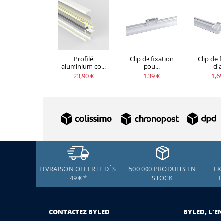
Profilé
Clip de fixation
Clip de 
aluminium co...
pou...
d'a
23,90 €
1,39 €
1,6
LIVRAISON OFFERTE DÈS
500 000 PRODUITS EN
EX
49 €
*
STOCK
CONTACTEZ BYLED
BYLED, L'E