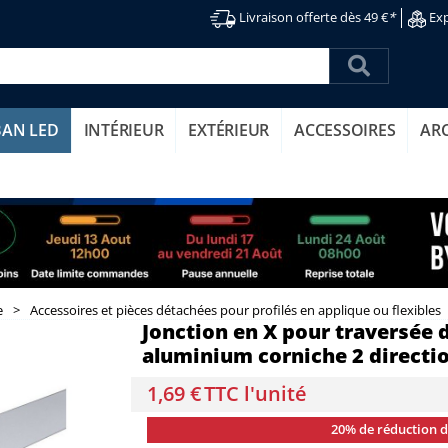
Livraison offerte dès 49 €
*
Exp
BAN LED
INTÉRIEUR
EXTÉRIEUR
ACCESSOIRES
AR
e
>
Accessoires et pièces détachées pour profilés en applique ou flexibles
Jonction en X pour traversée d
aluminium corniche 2 directi
1,69 €
TTC l'unité
20% de réduction 