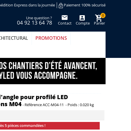
édition Express dans la journée
Paiement 100% sécurisé
0
Une question ?
04 92 13 64 78
Contact
Compte
Panier
(vide)
CHITECTURAL
PROMOTIONS
'angle pour profilé LED
ons M04
-
Référence
ACC-M04-11
-
Poids :
0.020 kg
dès 5 pièces commandées !