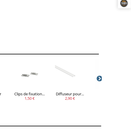
r
Clips de fixation...
Diffuseur pour...
Aimant pour
1,50 €
2,90 €
profilé...
0,95 €