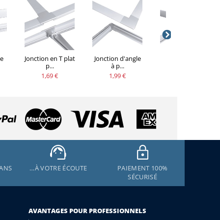
te
Jonction en T plat
Jonction d'angle
Angle saillant
p...
à p...
pour ...
1,69 €
1,99 €
1,99 €
 ANS
…À VOTRE ÉCOUTE
PAIEMENT 100%
SÉCURISÉ
AVANTAGES POUR PROFESSIONNELS