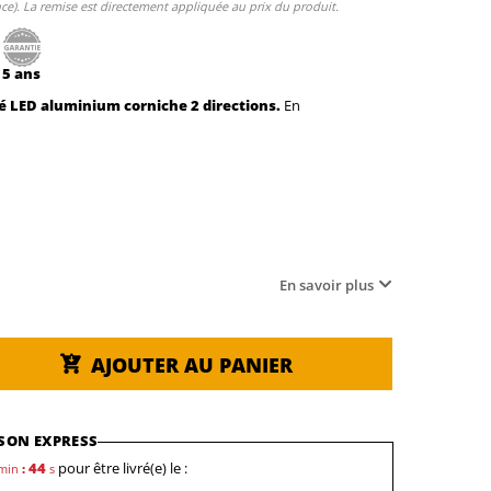
e). La remise est directement appliquée au prix du produit.
5 ans
lé LED aluminium corniche 2 directions.
En
En savoir plus
AJOUTER AU PANIER
SON EXPRESS
43
pour être livré(e) le :
min
:
s