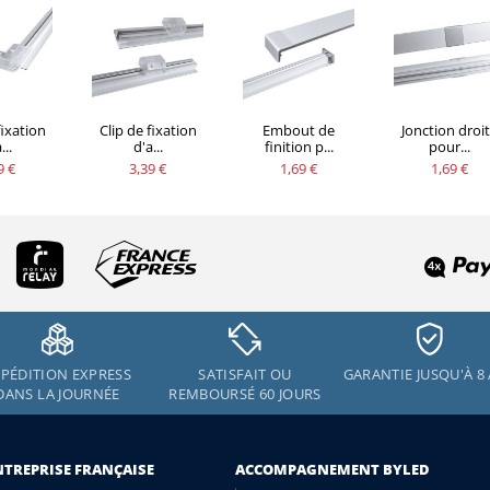
fixation
Clip de fixation
Embout de
Jonction droi
...
d'a...
finition p...
pour...
9 €
3,39 €
1,69 €
1,69 €
PÉDITION EXPRESS
SATISFAIT OU
GARANTIE JUSQU'À 8
DANS LA JOURNÉE
REMBOURSÉ 60 JOURS
NTREPRISE FRANÇAISE
ACCOMPAGNEMENT BYLED