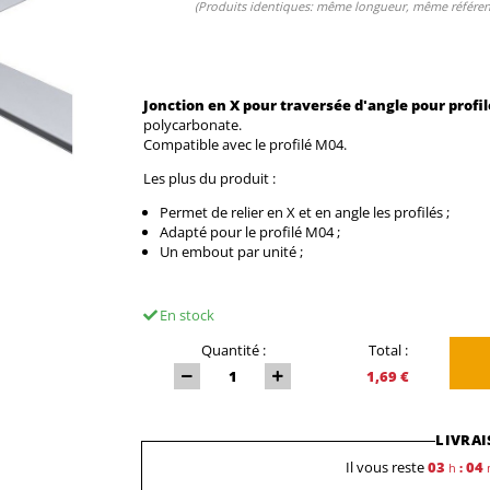
(Produits identiques: même longueur, même référenc
Jonction en X pour traversée d'angle pour profi
polycarbonate.
Compatible avec le profilé M04.
Les plus du produit :
Permet de relier en X et en angle les profilés ;
Adapté pour le profilé M04 ;
Un embout par unité ;
En stock
Quantité :
Total :
1,69 €
LIVRAI
Il vous reste
03
04
h
: