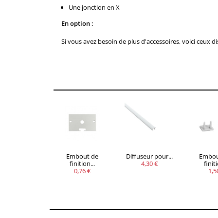
Une jonction en X
En option :
Si vous avez besoin de plus d'accessoires, voici ceux d
VOUS
QUANTITÉ
REMISE
ÉCONOMISEZ
5
20%
Jusqu'à
1,69 €
Embout de
Diffuseur pour...
Embou
finition...
4,30 €
finiti
0,76 €
1,5