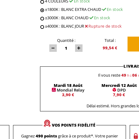
4 COULEURS
En stock
±1800K : BLANC EXTRA CHAUD
En stock
±3000K : BLANC CHAUD
En stock
±4000K : BLANC JOUR
Rupture de stock
Quantité :
Total :
99,54 €
LIVRAI
Il vous reste
49
06
h
:
Mardi 18 Août
Mercredi 12 Août
Mondial Relay
DPD
3,90 €
7,90 €
Délai estimé. Hors grandes 
VOS POINTS FIDÉLITÉ
Gagnez
490 points
grâce à ce produit*. Votre panier