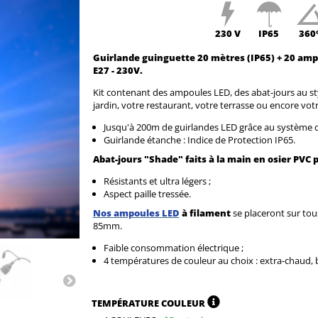
230 V
IP65
360
Guirlande guinguette 20 mètres (IP65) + 20 ampo
E27 - 230V.
Kit contenant des ampoules LED, des abat-jours au sty
jardin, votre restaurant, votre terrasse ou encore votre
Jusqu'à 200m de guirlandes LED
grâce au système d
Guirlande
étanche :
Indice de Protection
IP65.
Abat-jours "Shade" faits à la main en osier PVC
Résistants et ultra légers ;
Aspect paille tressée.
Nos ampoules LED
à filament
se placeront sur tou
85mm.
Faible consommation électrique ;
4 températures de couleur au choix : extra-chaud, b
TEMPÉRATURE COULEUR