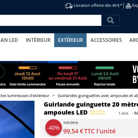
Livraison offerte dès 49 €
*
Exp
BAN LED
INTÉRIEUR
EXTÉRIEUR
ACCESSOIRES
AR
tes lumineuses d'extérieur
>
Guirlandes guinguettes avec ampoules et ab
Guirlande guinguette 20 mètre
ampoules LED
1
avis
-
Ré
165,90 €
-40%
99,54 €
TTC l'unité