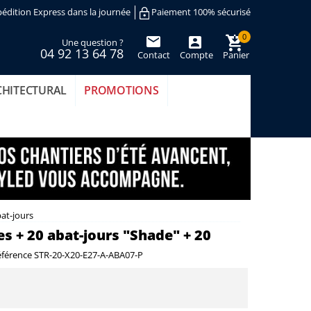
édition Express dans la journée
Paiement 100% sécurisé
0
Une question ?
04 92 13 64 78
Contact
Compte
Panier
(vide)
CHITECTURAL
PROMOTIONS
at-jours
s + 20 abat-jours "Shade" + 20
férence
STR-20-X20-E27-A-ABA07-P