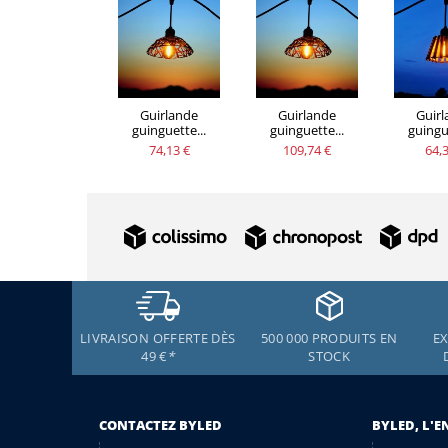
Guirlande
Guirlande
Guir
guinguette...
guinguette...
guingue
74,13 €
109,74 €
64,3
LIVRAISON OFFERTE DÈS
500 000 PRODUITS EN
EX
49 €
*
STOCK
CONTACTEZ BYLED
BYLED, L'E