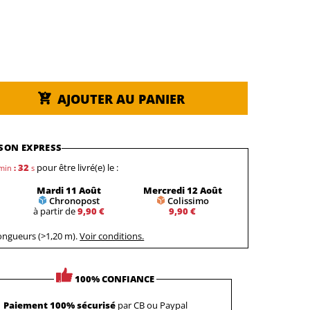
AJOUTER AU PANIER
SON EXPRESS
31
pour être livré(e) le :
min
:
s
Mardi 11 Août
Mercredi 12 Août
Chronopost
Colissimo
à partir de
9,90 €
9,90 €
longueurs (>1,20 m).
Voir conditions.
100% CONFIANCE
Paiement 100% sécurisé
par CB ou Paypal