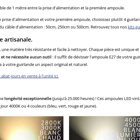
le de 1 mètre entre la prise d'alimentation et la première ampoule.
e prise d'alimentation et votre première ampoule, choisissez plutôt 4 guirla
le du câble d'alimentation : 50cm, 250cm ou 500cm. Retrouvez tous nos
kits g
e artisanale.
, une matière très résistante et facile à nettoyer. Chaque pièce est unique 
 et ne nécessite aucun outil
: il suffit de dévisser l'ampoule E27 de votre gui
ra à votre guirlande un aspect original et naturel.
abat-jours en vente à l'unité ici.
ne
longévité exceptionnelle
(jusqu’à 25.000 heures) ! Ces ampoules LED vin
our 4000K ou 4 couleurs (bleu, vert, rouge et jaune).