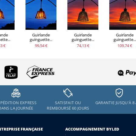
lande
Guirlande
Guirlande
Guirlande
tte...
guinguette...
guinguette...
guinguette...
3 €
99,54 €
74,13 €
109,74 €
PÉDITION EXPRESS
SATISFAIT OU
GARANTIE JUSQU'À 8
DANS LA JOURNÉE
REMBOURSÉ 60 JOURS
NTREPRISE FRANÇAISE
ACCOMPAGNEMENT BYLED