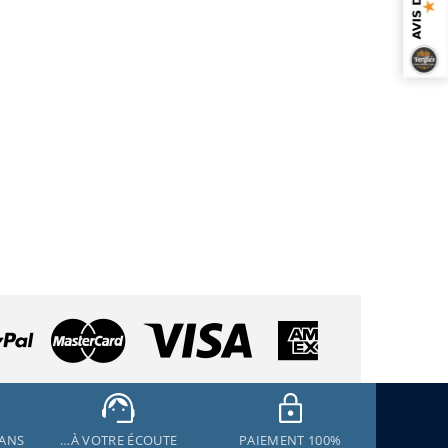
 ANS
…À VOTRE ÉCOUTE
PAIEMENT 100%