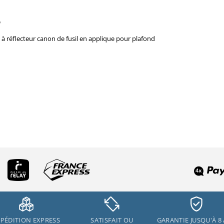
e
à réflecteur canon de fusil en applique pour plafond
PÉDITION EXPRESS
SATISFAIT OU
GARANTIE JUSQU'À 8