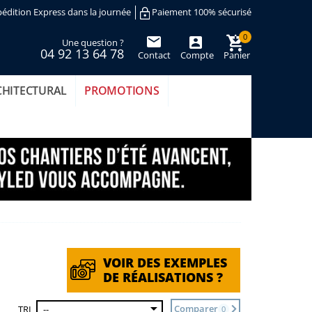
édition Express dans la journée
Paiement 100% sécurisé
0
Une question ?
04 92 13 64 78
Contact
Compte
Panier
(vide)
CHITECTURAL
PROMOTIONS
VOIR DES EXEMPLES
DE RÉALISATIONS ?
Comparer
TRI
--
0