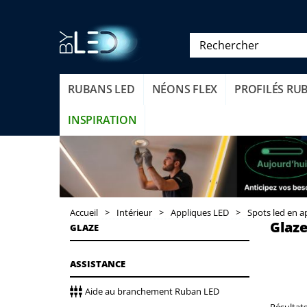
RUBANS LED
NÉONS FLEX
PROFILÉS RU
INSPIRATION
Accueil
>
Intérieur
>
Appliques LED
>
Spots led en a
Glaz
GLAZE
ASSISTANCE
Aide au branchement Ruban LED
Résultats 