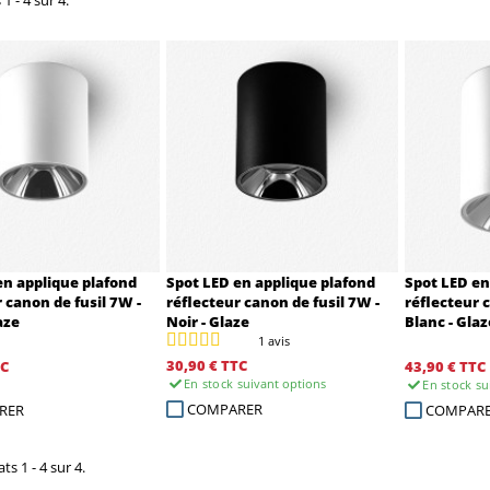
en applique plafond
Spot LED en applique plafond
Spot LED en
 canon de fusil 7W -
réflecteur canon de fusil 7W -
réflecteur 
aze
Noir - Glaze
Blanc - Glaz
1 avis
30,90 €
TTC
C
43,90 €
TTC
En stock
suivant options
En stock
su
COMPARER
RER
COMPAR
ts 1 - 4 sur 4.