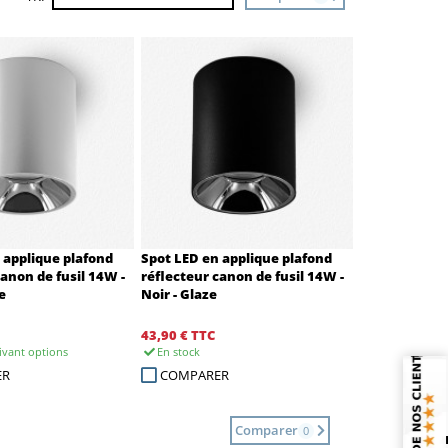
 applique plafond
Spot LED en applique plafond
canon de fusil 14W -
réflecteur canon de fusil 14W -
e
Noir - Glaze
43,90 €
TTC
ivant options
En stock
ER
COMPARER
Comparer
0