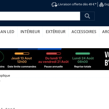
Livraison offerte dès 49 €
*
Exp
BAN LED
INTÉRIEUR
EXTÉRIEUR
ACCESSOIRES
AR
pplique
e
1 - 4 sur 4.