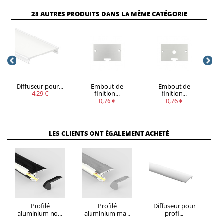
VOUS
28 AUTRES PRODUITS DANS LA MÊME CATÉGORIE
QUANTITÉ
REMISE
ÉCONOMISEZ
5
20%
Jusqu'à 1,50 €
Diffuseur pour...
Embout de
Embout de
4,29 €
finition...
finition...
0,76 €
0,76 €
LES CLIENTS ONT ÉGALEMENT ACHETÉ
Profilé
Profilé
Diffuseur pour
aluminium no...
aluminium ma...
profi...