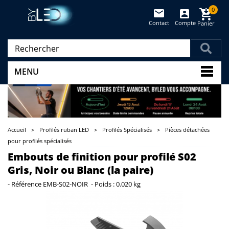
0
Contact
Compte
Panier
(vide)
MENU
Accueil
>
Profilés ruban LED
>
Profilés Spécialisés
>
Pièces détachées
pour profilés spécialisés
Embouts de finition pour profilé S02
Gris, Noir ou Blanc (la paire)
-
Référence
EMB-S02-NOIR
-
Poids :
0.020 kg