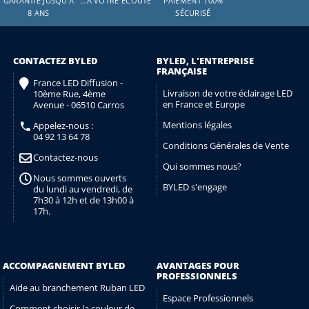
GARANTIE JUSQU'À
…À VOTRE ÉCOUTE
PAIEMENT 100%
8 ANS
SÉCURISÉ
CONTACTEZ BYLED
BYLED, L'ENTREPRISE
FRANÇAISE
France LED Diffusion -
Livraison de votre éclairage LED
10ème Rue, 4ème
en France et Europe
Avenue - 06510 Carros
Mentions légales
Appelez-nous :
04 92 13 64 78
Conditions Générales de Vente
Contactez-nous
Qui sommes nous?
Nous sommes ouverts
BYLED s'engage
du lundi au vendredi, de
7h30 à 12h et de 13h00 à
17h.
ACCOMPAGNEMENT BYLED
AVANTAGES POUR
PROFESSIONNELS
Aide au branchement Ruban LED
Espace Professionnels
Comment choisir la couleur de