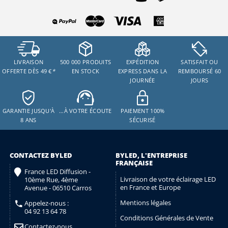
LIVRAISON
500 000 PRODUITS
EXPÉDITION
SATISFAIT OU
OFFERTE DÈS 49 €
*
EN STOCK
EXPRESS DANS LA
REMBOURSÉ 60
JOURNÉE
JOURS
GARANTIE JUSQU'À
…À VOTRE ÉCOUTE
PAIEMENT 100%
8 ANS
SÉCURISÉ
CONTACTEZ BYLED
BYLED, L'ENTREPRISE
FRANÇAISE
France LED Diffusion -
Livraison de votre éclairage LED
10ème Rue, 4ème
en France et Europe
Avenue - 06510 Carros
Mentions légales
Appelez-nous :
04 92 13 64 78
Conditions Générales de Vente
Contactez-nous