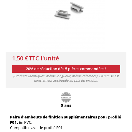
1,50 €
TTC l'unité
20% de réduction dès 5 pièces commandées !
(Produits identiques: même longueur, même référence). La remise est
directement appliquée au prix du produit.
5 ans
Paire d'embouts de finition
supplémentaires
pour profilé
F01.
En PVC.
Compatible avec le profilé F01.