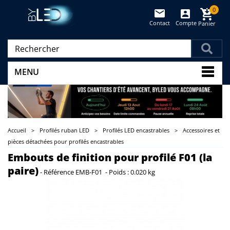
0
Contact
Compte
Panier
(vide)
MENU
Accueil
>
Profilés ruban LED
>
Profilés LED encastrables
>
Accessoires et
pièces détachées pour profilés encastrables
Embouts de finition pour profilé F01 (la
paire)
-
Référence
EMB-F01
-
Poids :
0.020 kg