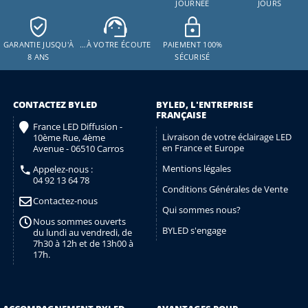
JOURNÉE
JOURS
GARANTIE JUSQU'À
…À VOTRE ÉCOUTE
PAIEMENT 100%
8 ANS
SÉCURISÉ
CONTACTEZ BYLED
BYLED, L'ENTREPRISE
FRANÇAISE
France LED Diffusion -
Livraison de votre éclairage LED
10ème Rue, 4ème
en France et Europe
Avenue - 06510 Carros
Mentions légales
Appelez-nous :
04 92 13 64 78
Conditions Générales de Vente
Contactez-nous
Qui sommes nous?
Nous sommes ouverts
BYLED s'engage
du lundi au vendredi, de
7h30 à 12h et de 13h00 à
17h.