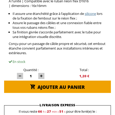
À l'unité | Compatible avec le ruban néon flex D1616
| dimensions : 16x16mm
Il assure une étanchéité grâce à l’application de
silicone
lors
de la fixation de l’embout sur le néon flex ;
Assure le passage des câbles et une connexion fiable entre
tous vos rubans néons flex ;
Sa finition givrée s’accorde parfaitement avec le tube pour
une intégration visuelle discrète.
Conçu pour un passage de câble propre et sécurisé, cet embout
étanche convient parfaitement aux installations intérieures et
extérieures.
En stock
Quantité :
Total :
1,20 €
AJOUTER AU PANIER
LIVRAISON EXPRESS
Il vous reste
66
27
50
pour être livré(e) le :
h
:
min
:
s