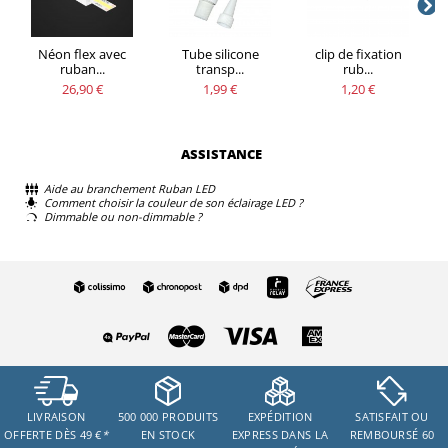
Néon flex avec
Tube silicone
clip de fixation
ruban...
transp...
rub...
26,90 €
1,99 €
1,20 €
ASSISTANCE
Aide au branchement Ruban LED
Comment choisir la couleur de son éclairage LED ?
Dimmable ou non-dimmable ?
LIVRAISON
500 000 PRODUITS
EXPÉDITION
SATISFAIT OU
OFFERTE DÈS 49 €
*
EN STOCK
EXPRESS DANS LA
REMBOURSÉ 60