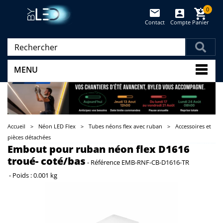
0
Contact
Compte
Panier
(vide)
MENU
Accueil
>
Néon LED Flex
>
Tubes néons flex avec ruban
>
Accessoires et
pièces détachées
Embout pour ruban néon flex D1616
troué- coté/bas
-
Référence
EMB-RNF-CB-D1616-TR
-
Poids :
0.001 kg