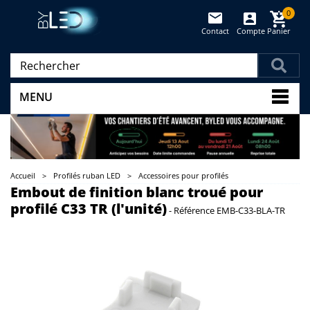
0
Contact
Compte
Panier
(vide)
MENU
Accueil
>
Profilés ruban LED
>
Accessoires pour profilés
Embout de finition blanc troué pour
profilé C33 TR (l'unité)
-
Référence
EMB-C33-BLA-TR