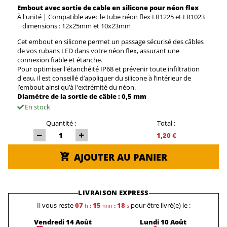
Embout avec sortie de cable en silicone
pour néon flex
À l'unité | Compatible avec le tube néon flex LR1225 et LR1023
| dimensions : 12x25mm et 10x23mm
Cet embout en silicone permet un passage sécurisé des câbles
de vos rubans LED dans votre néon flex, assurant une
connexion fiable et étanche.
Pour optimiser l'étanchéité IP68 et prévenir toute infiltration
d'eau, il est conseillé d’appliquer du silicone à l’intérieur de
l’embout ainsi qu’à l'extrémité du néon.
Diamètre de la sortie de câble : 0,5 mm
En stock
Quantité :
Total :
1,20 €
AJOUTER AU PANIER
LIVRAISON EXPRESS
Il vous reste
07
15
18
pour être livré(e) le :
h
:
min
:
s
Vendredi 14 Août
Lundi 10 Août