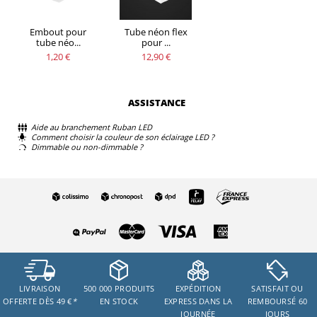
Embout pour
Tube néon flex
tube néo...
pour ...
1,20 €
12,90 €
ASSISTANCE
Aide au branchement Ruban LED
Comment choisir la couleur de son éclairage LED ?
Dimmable ou non-dimmable ?
LIVRAISON
500 000 PRODUITS
EXPÉDITION
SATISFAIT OU
OFFERTE DÈS 49 €
*
EN STOCK
EXPRESS DANS LA
REMBOURSÉ 60
JOURNÉE
JOURS