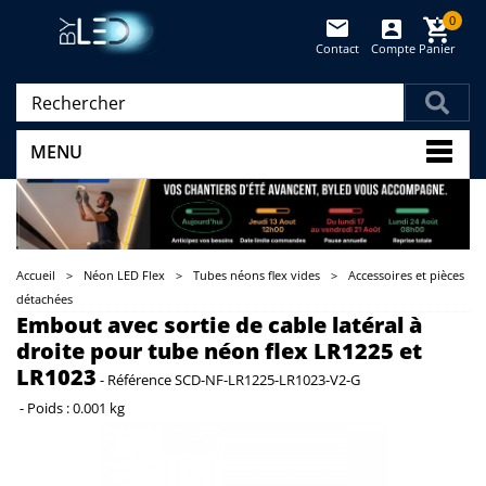
0
Contact
Compte
Panier
(vide)
MENU
Accueil
>
Néon LED Flex
>
Tubes néons flex vides
>
Accessoires et pièces
détachées
Embout avec sortie de cable latéral à
droite pour tube néon flex LR1225 et
LR1023
-
Référence
SCD-NF-LR1225-LR1023-V2-G
-
Poids :
0.001 kg