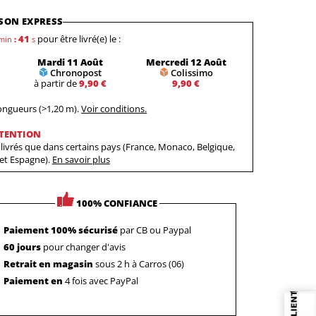
SON EXPRESS
40
pour être livré(e) le :
min
:
s
Mardi 11 Août
Mercredi 12 Août
Chronopost
Colissimo
à partir de
9,90 €
9,90 €
longueurs (>1,20 m).
Voir conditions.
TENTION
livrés que dans certains pays (France, Monaco, Belgique,
 et Espagne).
En savoir plus
100% CONFIANCE
Paiement 100% sécurisé
par CB ou Paypal
60 jours
pour changer d'avis
Retrait en magasin
sous 2 h à Carros (06)
Paiement en
4 fois avec PayPal