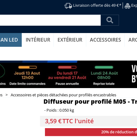
Livraison offerte dès 49 €
*
Exp
BAN LED
INTÉRIEUR
EXTÉRIEUR
ACCESSOIRES
AR
es
>
Accessoires et pièces détachées pour profilés encastrables
Diffuseur pour profilé M05 - 
-
Poids :
0.050 kg
3,59 €
TTC l'unité
20% de réduction 