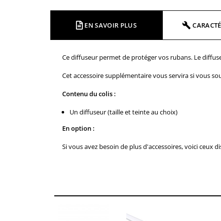
EN SAVOIR PLUS
CARACTÉ
Ce diffuseur permet de protéger vos rubans. Le diffus
Cet accessoire supplémentaire vous servira si vous so
Contenu du colis :
Un diffuseur (taille et teinte au choix)
En option :
Si vous avez besoin de plus d'accessoires, voici ceux d
VOUS
QUANTITÉ
REMISE
ÉCONOMISEZ
5
20%
Jusqu'à 3,59 €