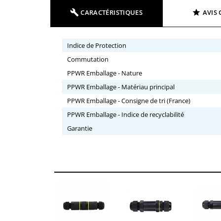
CARACTÉRISTIQUES
AVIS 
Indice de Protection
Commutation
PPWR Emballage - Nature
PPWR Emballage - Matériau principal
PPWR Emballage - Consigne de tri (France)
PPWR Emballage - Indice de recyclabilité
Garantie
VOUS
QUANTITÉ
REMISE
ÉCONOMISEZ
10
10%
Jusqu'à
1,39 €
Jusqu'à
27,80
100
20%
€