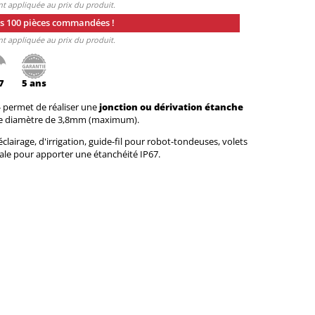
nt appliquée au prix du produit.
ès 100 pièces commandées !
nt appliquée au prix du produit.
7
5 ans
4
permet de réaliser une
jonction ou dérivation étanche
n de diamètre de 3,8mm (maximum).
clairage, d'irrigation, guide-fil pour robot-tondeuses, volets
rale pour apporter une étanchéité IP67.