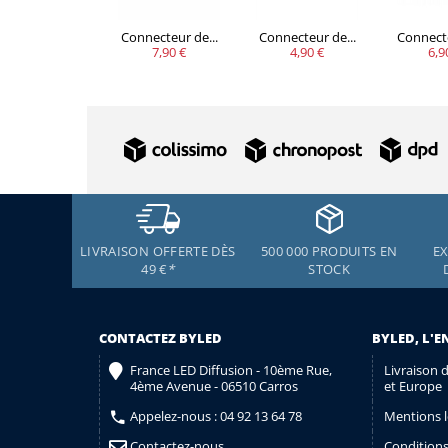
Connecteur de...
Connecteur de...
Connecte
7,90 €
4,90 €
6,9
LIVRAISON OFFERTE DÈS
500 000 PRODUITS EN
EX
49 €
*
STOCK
CONTACTEZ BYLED
BYLED, L'E
France LED Diffusion - 10ème Rue,
Livraison 
4ème Avenue - 06510 Carros
et Europe
Appelez-nous :
04 92 13 64 78
Mentions l
Contactez-nous
Conditions