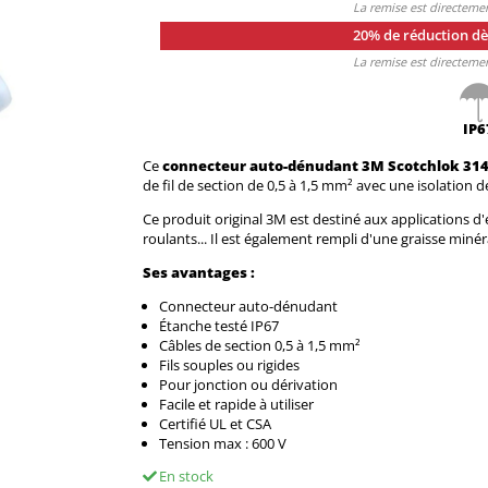
La remise est directeme
20% de réduction d
La remise est directeme
IP6
Ce
connecteur auto-dénudant 3M Scotchlok 31
de fil de section de 0,5 à 1,5 mm² avec une isolatio
Ce produit original 3M est destiné aux applications d'é
roulants... Il est également rempli d'une graisse miné
Ses avantages :
Connecteur auto-dénudant
Étanche testé IP67
Câbles de section 0,5 à 1,5 mm²
Fils souples ou rigides
Pour jonction ou dérivation
Facile et rapide à utiliser
Certifié UL et CSA
Tension max : 600 V
En stock