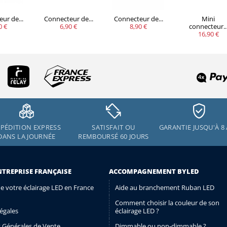
ur de...
Connecteur de...
Connecteur de...
Mini
0 €
6,90 €
8,90 €
connecteur..
16,90 €
PÉDITION EXPRESS
SATISFAIT OU
GARANTIE JUSQU'À 8
DANS LA JOURNÉE
REMBOURSÉ 60 JOURS
NTREPRISE FRANÇAISE
ACCOMPAGNEMENT BYLED
de votre éclairage LED en France
Aide au branchement Ruban LED
Comment choisir la couleur de son
égales
éclairage LED ?
 Générales de Vente
Dimmable ou non-dimmable ?