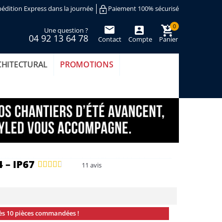
édition Express dans la journée
Paiement 100% sécurisé
0
Une question ?
04 92 13 64 78
Contact
Compte
Panier
(vide)
CHITECTURAL
PROMOTIONS
 – IP67
11
avis
ès 10 pièces commandées !