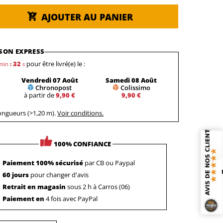
AJOUTER AU PANIER
SON EXPRESS
31
pour être livré(e) le :
min
:
s
Vendredi 07 Août
Samedi 08 Août
Chronopost
Colissimo
à partir de
9,90 €
9,90 €
longueurs (>1,20 m).
Voir conditions.
100% CONFIANCE
Paiement 100% sécurisé
par CB ou Paypal
60 jours
pour changer d'avis
Retrait en magasin
sous 2 h à Carros (06)
Paiement en
4 fois avec PayPal