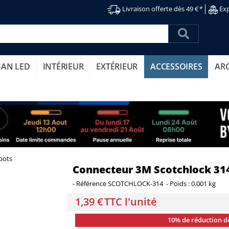
Livraison offerte dès 49 €
*
Exp
BAN LED
INTÉRIEUR
EXTÉRIEUR
ACCESSOIRES
AR
pots
Connecteur 3M Scotchlock 314
-
Référence
SCOTCHLOCK-314
-
Poids :
0.001 kg
1,39 €
TTC l'unité
10% de réduction d