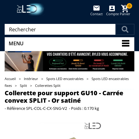
0
Contact
Compte
Panier
(vide)
MENU
Accueil
>
Intérieur
>
Spots LED encastrables
>
Spots LED encastrables
fixes
>
Split
>
Collerettes Split
Collerette pour support GU10 - Carrée
convex SPLIT - Or satiné
-
Référence
SPL-COL-C-CX-SNG-V2
-
Poids :
0.170 kg