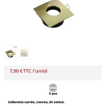
7,90 €
TTC l'unité
5 ans
Collerette carrée, convex, Or satiné.