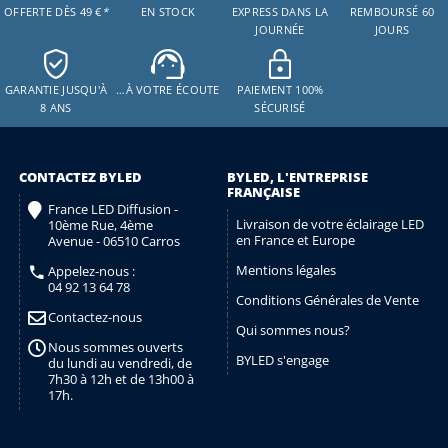
OFFERTE DÈS 49 €
*
EN STOCK
EXPRESS DANS LA
REMBOURSÉ 60
JOURNÉE
JOURS
GARANTIE JUSQU'À
…À VOTRE ÉCOUTE
PAIEMENT 100%
8 ANS
SÉCURISÉ
CONTACTEZ BYLED
BYLED, L'ENTREPRISE
FRANÇAISE
France LED Diffusion -
Livraison de votre éclairage LED
10ème Rue, 4ème
en France et Europe
Avenue - 06510 Carros
Mentions légales
Appelez-nous :
04 92 13 64 78
Conditions Générales de Vente
Contactez-nous
Qui sommes nous?
Nous sommes ouverts
BYLED s'engage
du lundi au vendredi, de
7h30 à 12h et de 13h00 à
17h.