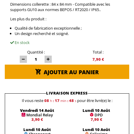
Dimensions collerette : 84 x 84 mm - Compatible avec les
supports GU10 aux normes BEPOS / RT2020 / IP65..
Les plus du produit :
Qualité de fabrication exceptionnelle ;
Un design recherché et soigné.
En stock
Quantité :
Total :
7,90 €
AJOUTER AU PANIER
LIVRAISON EXPRESS
Il vous reste
08
17
48
pour être livré(e) le :
h
:
min
:
s
Vendredi 14 Août
Lundi 10 Août
Mondial Relay
DPD
3,90 €
7,90 €
Lundi 10 Août
Lundi 10 Août