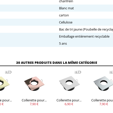
chanfrein
Blanc mat
carton
Cellulose
Bac de tri jaune (Poubelle de recycla
Emballage entièrement recyclable
5 ans
30 AUTRES PRODUITS DANS LA MÊME CATÉGORIE
e pour...
Collerette pour...
Collerette pour...
Collerette pour
0 €
7,90 €
6,90 €
7,90 €