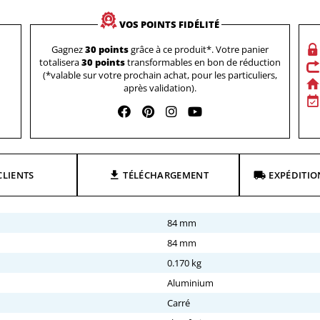
VOS POINTS FIDÉLITÉ
Gagnez
30 points
grâce à ce produit*. Votre panier
totalisera
30 points
transformables en bon de réduction
(*valable sur votre prochain achat, pour les particuliers,
après validation).
CLIENTS
TÉLÉCHARGEMENT
EXPÉDITIO
84 mm
84 mm
0.170 kg
Aluminium
Carré