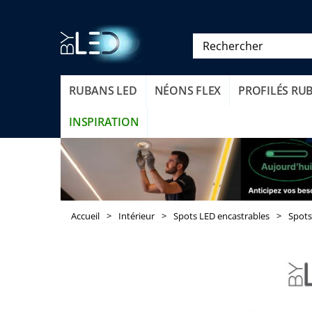
RUBANS LED
NÉONS FLEX
PROFILÉS RU
INSPIRATION
Accueil
>
Intérieur
>
Spots LED encastrables
>
Spots