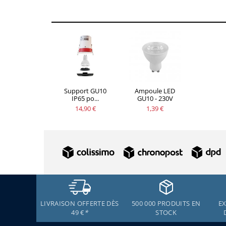
Support GU10
Ampoule LED
IP65 po...
GU10 - 230V
14,90 €
1,39 €
LIVRAISON OFFERTE DÈS
500 000 PRODUITS EN
EX
49 €
*
STOCK