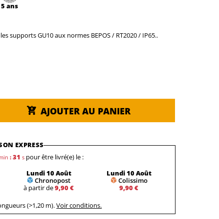
5 ans
 les supports GU10 aux normes BEPOS / RT2020 / IP65..
AJOUTER AU PANIER
SON EXPRESS
31
pour être livré(e) le :
min
:
s
Lundi 10 Août
Lundi 10 Août
Chronopost
Colissimo
à partir de
9,90 €
9,90 €
longueurs (>1,20 m).
Voir conditions.