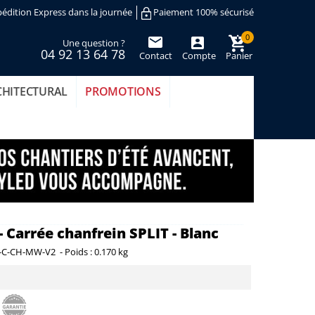
édition Express dans la journée
Paiement 100% sécurisé
0
Une question ?
04 92 13 64 78
Contact
Compte
Panier
(vide)
CHITECTURAL
PROMOTIONS
 Carrée chanfrein SPLIT - Blanc
-C-CH-MW-V2
-
Poids :
0.170 kg