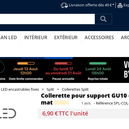
Livraison offerte dès 49 €
*
Exp
BAN LED
INTÉRIEUR
EXTÉRIEUR
ACCESSOIRES
AR
 LED encastrables fixes
>
Split
>
Collerettes Split
Collerette pour support GU10 -
mat
1
avis
-
Référence
SPL-COL
6,90 €
TTC l'unité