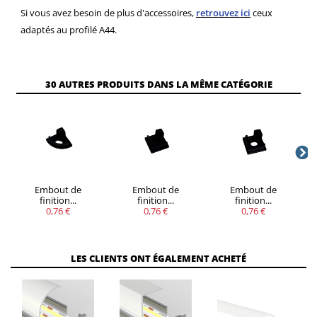
Si vous avez besoin de plus d'accessoires,
retrouvez ici
ceux
adaptés au profilé A44.
VOUS
30 AUTRES PRODUITS DANS LA MÊME CATÉGORIE
QUANTITÉ
REMISE
ÉCONOMISEZ
5
20%
Jusqu'à
1,00 €
Embout de
Embout de
Embout de
finition...
finition...
finition...
0,76 €
0,76 €
0,76 €
LES CLIENTS ONT ÉGALEMENT ACHETÉ