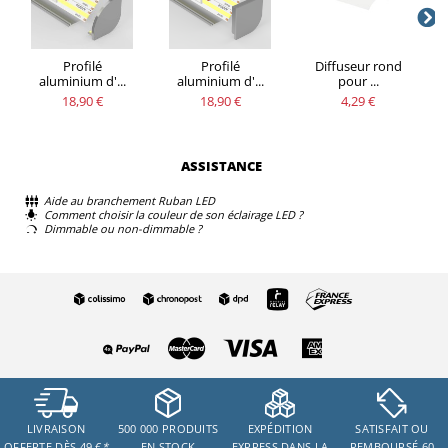
Profilé
Profilé
Diffuseur rond
aluminium d'...
aluminium d'...
pour ...
18,90 €
18,90 €
4,29 €
ASSISTANCE
Aide au branchement Ruban LED
Comment choisir la couleur de son éclairage LED ?
Dimmable ou non-dimmable ?
LIVRAISON
500 000 PRODUITS
EXPÉDITION
SATISFAIT OU
OFFERTE DÈS 49 €
*
EN STOCK
EXPRESS DANS LA
REMBOURSÉ 60