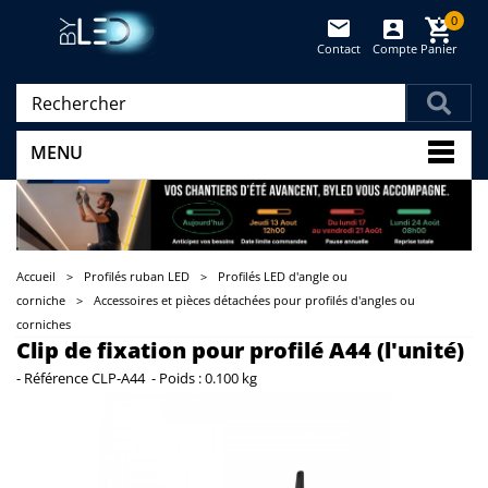
0
Contact
Compte
Panier
(vide)
MENU
Accueil
>
Profilés ruban LED
>
Profilés LED d'angle ou
corniche
>
Accessoires et pièces détachées pour profilés d'angles ou
corniches
Clip de fixation pour profilé A44 (l'unité)
-
Référence
CLP-A44
-
Poids :
0.100 kg