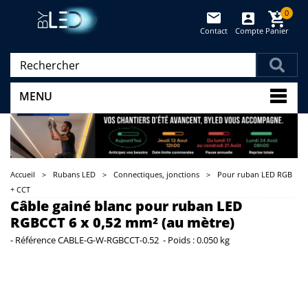
0
Contact
Compte
Panier
(vide)
MENU
Accueil
>
Rubans LED
>
Connectiques, jonctions
>
Pour ruban LED RGB
+ CCT
Câble gainé blanc pour ruban LED
RGBCCT 6 x 0,52 mm² (au mètre)
-
Référence
CABLE-G-W-RGBCCT-0.52
-
Poids :
0.050 kg