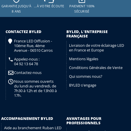
GARANTIE JUSQU'À
…À VOTRE ÉCOUTE
PAIEMENT 100%
8 ANS
SÉCURISÉ
CONTACTEZ BYLED
BYLED, L'ENTREPRISE
FRANÇAISE
France LED Diffusion -
Livraison de votre éclairage LED
10ème Rue, 4ème
en France et Europe
Avenue - 06510 Carros
Mentions légales
Appelez-nous :
04 92 13 64 78
Conditions Générales de Vente
Contactez-nous
Qui sommes nous?
Nous sommes ouverts
BYLED s'engage
du lundi au vendredi, de
7h30 à 12h et de 13h00 à
17h.
ACCOMPAGNEMENT BYLED
AVANTAGES POUR
PROFESSIONNELS
Aide au branchement Ruban LED