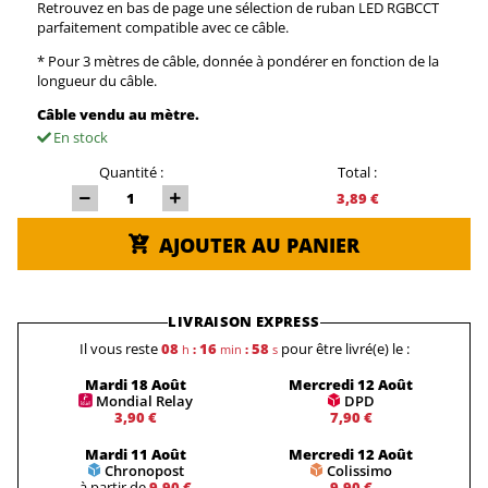
Retrouvez en bas de page une sélection de ruban LED RGBCCT
parfaitement compatible avec ce câble.
* Pour 3 mètres de câble, donnée à pondérer en fonction de la
longueur du câble.
Câble vendu au mètre.
En stock
Quantité :
Total :
3,89 €
AJOUTER AU PANIER
LIVRAISON EXPRESS
Il vous reste
08
16
58
pour être livré(e) le :
h
:
min
:
s
Mardi 18 Août
Mercredi 12 Août
Mondial Relay
DPD
3,90 €
7,90 €
Mardi 11 Août
Mercredi 12 Août
Chronopost
Colissimo
à partir de
9,90 €
9,90 €