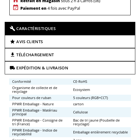
Retrait en magasin
sous 2 h à Carros (06)
Paiement en
4 fois avec PayPal
CARACTÉRISTIQUES
AVIS CLIENTS
TÉLÉCHARGEMENT
EXPÉDITION & LIVRAISON
Conformité
CE-RoHS
Organisme de collecte et de
Ecosystem
recyclage
Pour couleurs de ruban
5 couleurs (RGB+CCT)
PPWR Emballage - Nature
carton
PPWR Emballage - Matériau
Cellulose
principal
PPWR Emballage - Consigne de
Bac de tri jaune (Poubelle de
tri (France)
recyclage)
PPWR Emballage - Indice de
Emballage entièrement recyclable
recyclabilité