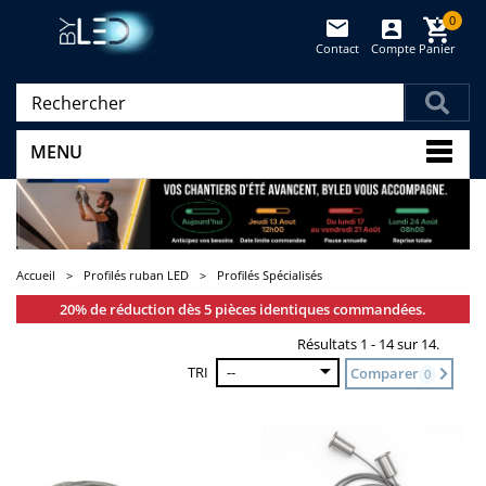
0
Contact
Compte
Panier
(vide)
MENU
Accueil
>
Profilés ruban LED
>
Profilés Spécialisés
20% de réduction dès 5 pièces identiques commandées.
Résultats 1 - 14 sur 14.
TRI
--
Comparer
0