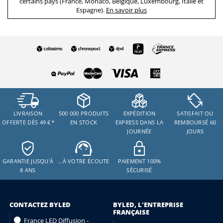
certains pays (France, Monaco, Belgique, Luxembourg, Italie et
Espagne).
En savoir plus
LIVRAISON
500 000 PRODUITS
EXPÉDITION
SATISFAIT OU
OFFERTE DÈS 49 €
*
EN STOCK
EXPRESS DANS LA
REMBOURSÉ 60
JOURNÉE
JOURS
GARANTIE JUSQU'À
…À VOTRE ÉCOUTE
PAIEMENT 100%
8 ANS
SÉCURISÉ
CONTACTEZ BYLED
BYLED, L'ENTREPRISE
FRANÇAISE
France LED Diffusion -