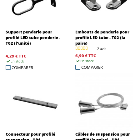
Support penderie pour
Embouts de penderie pour
profilé LED tube penderie -
profilé LED tube - T02 (la
T02 (l'unité)
paire)
2 avis
6,90 €
TTC
4,29 €
TTC
En stock
En stock
COMPARER
COMPARER
Connecteur pour profilé
Câbles de suspension pour
suspension - U01
profilé (la paire) - U01