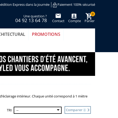
édition Express dans la journée
Paiement 100% sécurisé
0
Une question ?
04 92 13 64 78
Contact
Compte
Panier
(vide)
CHITECTURAL
PROMOTIONS
éclairage intérieur. Chaque unité correspond à 1 mètre
Comparer
TRI
--
0