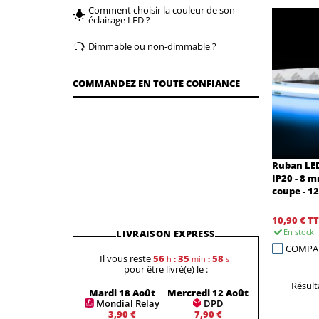
Comment choisir la couleur de son
éclairage LED ?
Dimmable ou non-dimmable ?
COMMANDEZ EN TOUTE CONFIANCE
Ruban LED
IP20 - 8 m
coupe - 1
10,90 €
TT
En stock
LIVRAISON EXPRESS
COMPA
Il vous reste
56
35
58
h
:
min
:
s
pour être livré(e) le :
Résulta
Mardi 18 Août
Mercredi 12 Août
Mondial Relay
DPD
3,90 €
7,90 €