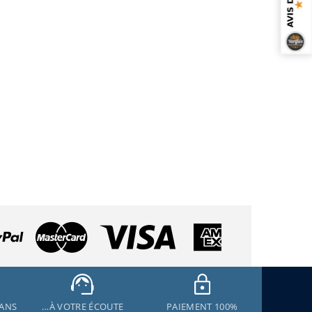
 ANS
…À VOTRE ÉCOUTE
PAIEMENT 100%