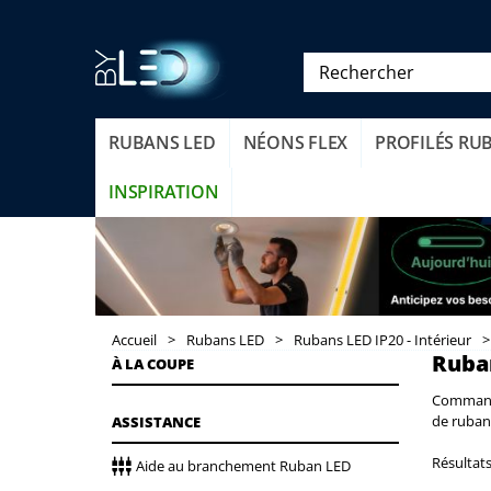
RUBANS LED
NÉONS FLEX
PROFILÉS RU
INSPIRATION
Accueil
>
Rubans LED
>
Rubans LED IP20 - Intérieur
>
Ruban
À LA COUPE
Commande
de ruban
ASSISTANCE
Résultats 
Aide au branchement Ruban LED