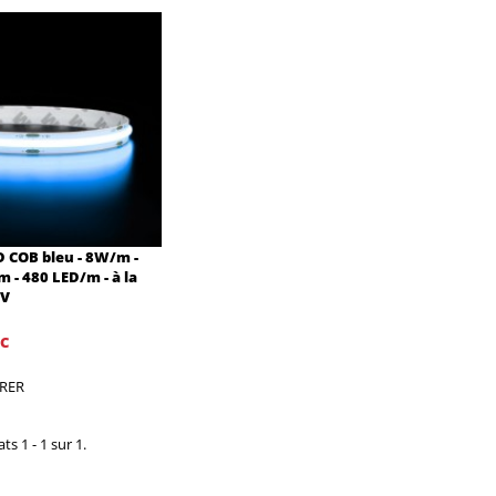
 COB bleu - 8W/m -
m - 480 LED/m - à la
2V
C
RER
ts 1 - 1 sur 1.