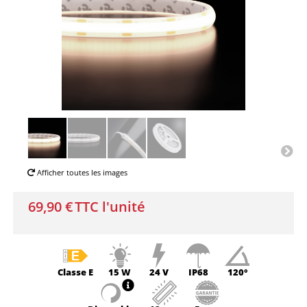
Afficher toutes les images
69,90 €
TTC l'unité
Classe
E
15 W
24 V
IP68
120°