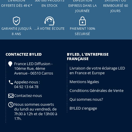
LIVRAISON
500 000 PRODUITS
EXPÉDITION
SATISFAIT OU
OFFERTE DÈS 49 €
*
EN STOCK
EXPRESS DANS LA
REMBOURSÉ 60
JOURNÉE
JOURS
GARANTIE JUSQU'À
…À VOTRE ÉCOUTE
PAIEMENT 100%
8 ANS
SÉCURISÉ
CONTACTEZ BYLED
BYLED, L'ENTREPRISE
FRANÇAISE
France LED Diffusion -
Livraison de votre éclairage LED
10ème Rue, 4ème
en France et Europe
Avenue - 06510 Carros
Mentions légales
Appelez-nous :
04 92 13 64 78
Conditions Générales de Vente
Contactez-nous
Qui sommes nous?
Nous sommes ouverts
BYLED s'engage
du lundi au vendredi, de
7h30 à 12h et de 13h00 à
17h.