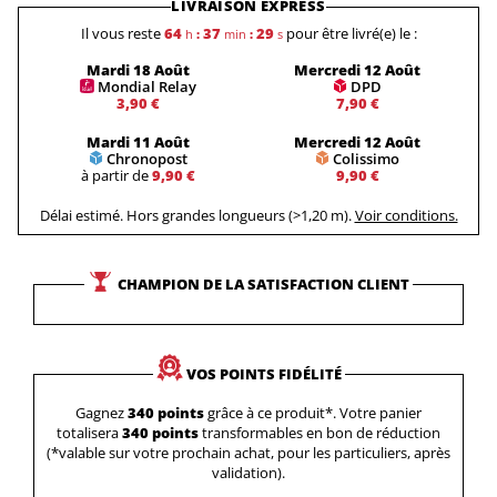
LIVRAISON EXPRESS
Il vous reste
64
37
28
pour être livré(e) le :
h
:
min
:
s
Mardi 18 Août
Mercredi 12 Août
Mondial Relay
DPD
3,90 €
7,90 €
Mardi 11 Août
Mercredi 12 Août
Chronopost
Colissimo
à partir de
9,90 €
9,90 €
Délai estimé. Hors grandes longueurs (>1,20 m).
Voir conditions.
CHAMPION DE LA SATISFACTION CLIENT
VOS POINTS FIDÉLITÉ
Gagnez
340 points
grâce à ce produit*. Votre panier
totalisera
340 points
transformables en bon de réduction
(*valable sur votre prochain achat, pour les particuliers, après
validation).