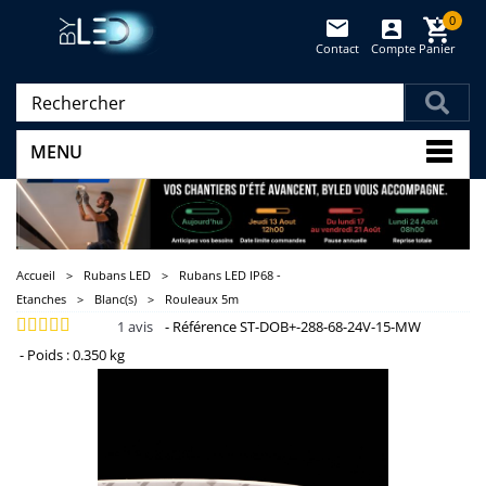
0
Contact
Compte
Panier
(vide)
MENU
Accueil
>
Rubans LED
>
Rubans LED IP68 -
Etanches
>
Blanc(s)
>
Rouleaux 5m
1
avis
-
Référence
ST-DOB+-288-68-24V-15-MW
-
Poids :
0.350 kg