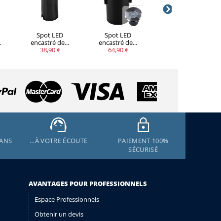
Spot LED
Spot LED
Spot LED
.
encastré de...
encastré de...
encastré de...
38,90 €
64,90 €
64,90 €
 ANS
…À VOTRE ÉCOUTE
PAIEMENT 100%
SÉCURISÉ
AVANTAGES POUR PROFESSIONNELS
Espace Professionnels
Obtenir un devis