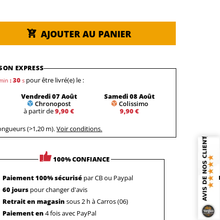
AJOUTER AU PANIER
SON EXPRESS
29
pour être livré(e) le :
min
:
s
Vendredi 07 Août
Samedi 08 Août
Chronopost
Colissimo
à partir de
9,90 €
9,90 €
longueurs (>1,20 m).
Voir conditions.
100% CONFIANCE
Paiement 100% sécurisé
par CB ou Paypal
60 jours
pour changer d'avis
Retrait en magasin
sous 2 h à Carros (06)
Paiement en
4 fois avec PayPal