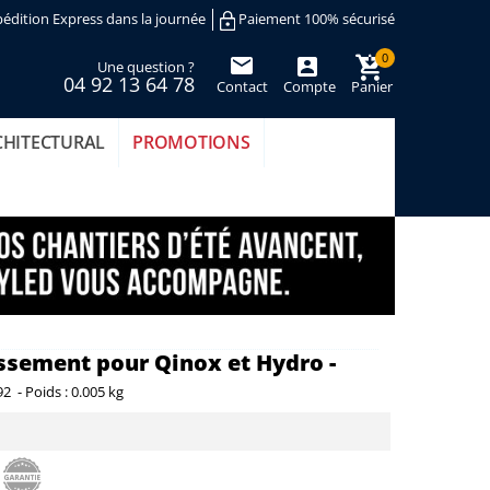
édition Express dans la journée
Paiement 100% sécurisé
0
Une question ?
04 92 13 64 78
Contact
Compte
Panier
(vide)
CHITECTURAL
PROMOTIONS
uissement pour Qinox et Hydro -
92
-
Poids :
0.005 kg