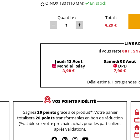
QINOX 180 (110 MM)
En stock
Quantité :
Total :
4,29 €
LIVRAI
Il vous reste
08
51
h
:
Jeudi 13 Août
Samedi 08 Août
Mondial Relay
DPD
3,90 €
7,90 €
Délai estimé. Hors grandes 
VOS POINTS FIDÉLITÉ
Gagnez
20 points
grâce à ce produit*. Votre panier
totalisera
20 points
transformables en bon de réduction
(*valable sur votre prochain achat, pour les particuliers,
après validation).