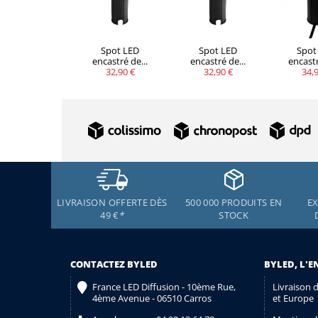
Spot LED
Spot LED
Spot
encastré de...
encastré de...
encastr
32,90 €
32,90 €
34,9
LIVRAISON OFFERTE DÈS
500 000 PRODUITS EN
EX
49 €
*
STOCK
CONTACTEZ BYLED
BYLED, L'E
France LED Diffusion - 10ème Rue,
Livraison 
4ème Avenue - 06510 Carros
et Europe