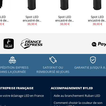
 LED
Spot LED
Spot LED
Spot LED
é de...
encastré de...
encastré de...
encastré de..
0 €
38,90 €
38,90 €
38,90 €
PÉDITION EXPRESS
SATISFAIT OU
GARANTIE JUSQU'À 8
DANS LA JOURNÉE
REMBOURSÉ 60 JOURS
NTREPRISE FRANÇAISE
ACCOMPAGNEMENT BYLED
de votre éclairage LED en France
Aide au branchement Ruban LED
Comment choisir la couleur de son