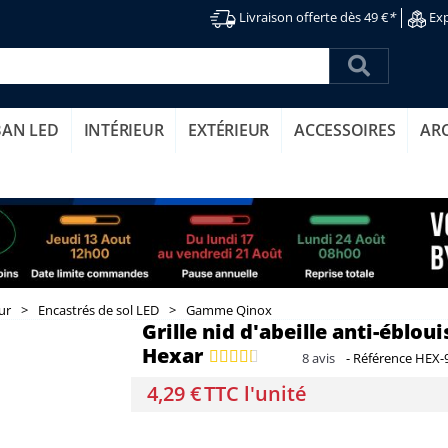
Livraison offerte dès 49 €
*
Exp
BAN LED
INTÉRIEUR
EXTÉRIEUR
ACCESSOIRES
AR
ur
>
Encastrés de sol LED
>
Gamme Qinox
Grille nid d'abeille anti-éblo
Hexar
8
avis
-
Référence
HEX-
4,29 €
TTC l'unité