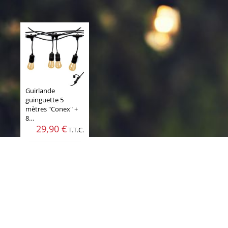
Guirlande
guinguette 5
mètres "Conex" +
8…
29,90 €
T.T.C.