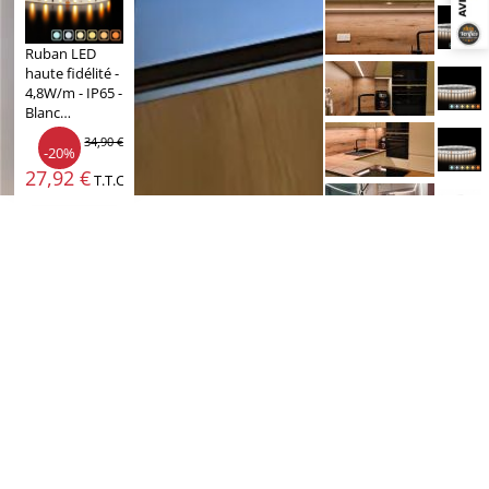
Ruban LED
haute fidélité -
4,8W/m - IP65 -
Blanc…
34,90 €
-20%
27,92 €
T.T.C.