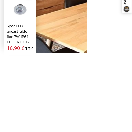
Spot LED
encastrable
fixe 7W IP64 -
BBC - RT2012…
16,90 €
T.T.C.